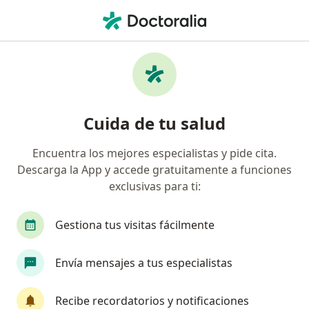
Men
Trastornos De La Conducta • Vitacura, Metropolitana de Santiago
Filtros
• 1
Previsión
Mapa
Especialistas en Trastornos de la conducta
Cuida de tu salud
en Vitacura
Encuentra los mejores especialistas y pide cita.
Descarga la App y accede gratuitamente a funciones
¿Qué especialidad estás buscando?
exclusivas para ti:
Psicólogo
Psiquiatra
Terapeuta compleme
Gestiona tus visitas fácilmente
Envía mensajes a tus especialistas
Recibe recordatorios y notificaciones