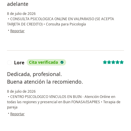
adelante
8 de julio de 2026
•
CONSUILTA PSICOLOGICA ONLINE EN VALPARAISO (SE ACEPTA
TARJETA DE CREDITO)
•
Consulta para Psicología
en opinión del usuario Yesenia
•
Reportar
Lore
Cita verificada
L
Dedicada, profesional.
Buena atención la recomiendo.
8 de julio de 2026
•
CENTRO PSICOLOGICO VINCULOS EN BUIN - Atención Online en
todas las regiones y presencial en Buin FONASA/ISAPRES
•
Terapia de
pareja
en opinión del usuario Lore
•
Reportar