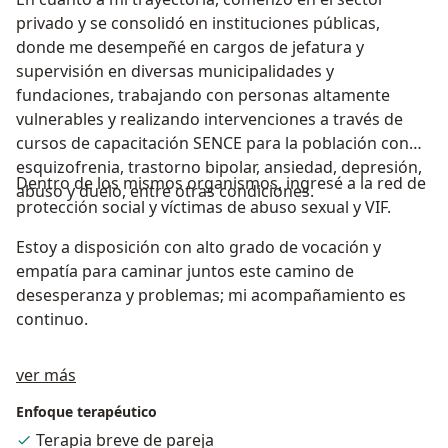
privado y se consolidó en instituciones públicas,
donde me desempeñé en cargos de jefatura y
supervisión en diversas municipalidades y
fundaciones, trabajando con personas altamente
vulnerables y realizando intervenciones a través de
cursos de capacitación SENCE para la población con
esquizofrenia, trastorno bipolar, ansiedad, depresión,
Dentro de los mismos organismos, ingresé a la red de
abuso y duelo, entre otras condiciones.
protección social y víctimas de abuso sexual y VIF.
Estoy a disposición con alto grado de vocación y
empatía para caminar juntos este camino de
desesperanza y problemas; mi acompañamiento es
continuo.
Sobre mí
ver más
Enfoque terapéutico
Terapia breve de pareja