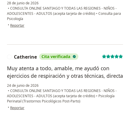
28 de junio de 2026
•
CONSULTA ONLINE SANTIAGO Y TODAS LAS REGIONES - NIÑOS -
ADOLESCENTES - ADULTOS (acepta tarjeta de crédito)
•
Consulta para
Psicología
en opinión del usuario Priscila
•
Reportar
Catherine
Cita verificada
C
Muy atenta a todo, amable, me ayudó con
ejercicios de respiración y otras técnicas, directa
24 de junio de 2026
•
CONSULTA ONLINE SANTIAGO Y TODAS LAS REGIONES - NIÑOS -
ADOLESCENTES - ADULTOS (acepta tarjeta de crédito)
•
Psicología
Perinatal (Trastornos Psicológicos Post-Parto)
en opinión del usuario Catherine
•
Reportar