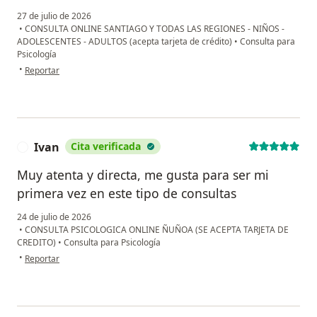
27 de julio de 2026
•
CONSULTA ONLINE SANTIAGO Y TODAS LAS REGIONES - NIÑOS -
ADOLESCENTES - ADULTOS (acepta tarjeta de crédito)
•
Consulta para
Psicología
en opinión del usuario Jaz
•
Reportar
Ivan
Cita verificada
I
Muy atenta y directa, me gusta para ser mi
primera vez en este tipo de consultas
24 de julio de 2026
•
CONSULTA PSICOLOGICA ONLINE ÑUÑOA (SE ACEPTA TARJETA DE
CREDITO)
•
Consulta para Psicología
en opinión del usuario Ivan
•
Reportar