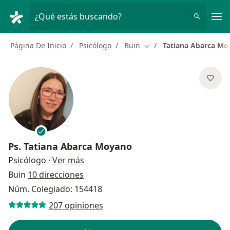
Men
¿Qué estás buscando?
Página De Inicio
Psicólogo
Buin
Tatiana Abarca M
Cambiar de ciudad
Ps.
Tatiana Abarca Moyano
sobre las especializaciones
Psicólogo
·
Ver más
Buin
10 direcciones
Núm. Colegiado: 154418
207 opiniones