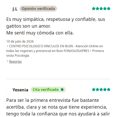
J.L
Opinión verificada
J
Es muy simpática, respetuosa y confiable, sus
gatitos son un amor.
Me sentí muy cómoda con ella.
10 de julio de 2026
•
CENTRO PSICOLOGICO VINCULOS EN BUIN - Atención Online en
todas las regiones y presencial en Buin FONASA/ISAPRES
•
Primera
visita Psicología
en opinión del usuario J.L
•
Reportar
Yesenia
Cita verificada
Y
Para ser la primera entrevista fue bastante
acertiba, clara y se nota que tiene experiencia,
tengo toda la confianza que nos ayudará a salir