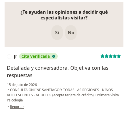
¿Te ayudan las opiniones a decidir qué
especialistas visitar?
Si
No
Jf
Cita verificada
J
Detallada y conversadora. Objetiva con las
respuestas
15 de julio de 2026
•
CONSULTA ONLINE SANTIAGO Y TODAS LAS REGIONES - NIÑOS -
ADOLESCENTES - ADULTOS (acepta tarjeta de crédito)
•
Primera visita
Psicología
en opinión del usuario Jf
•
Reportar