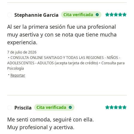
Stephannie Garcia
Cita verificada
S
Al ser la primera sesión fue una profesional
muy asertiva y con se nota que tiene mucha
experiencia.
7 de julio de 2026
•
CONSULTA ONLINE SANTIAGO Y TODAS LAS REGIONES - NIÑOS -
ADOLESCENTES - ADULTOS (acepta tarjeta de crédito)
•
Consulta para
Psicología
en opinión del usuario Stephannie Garcia
•
Reportar
Priscila
Cita verificada
P
Me senti comoda, seguiré con ella.
Muy profesional y acertiva.