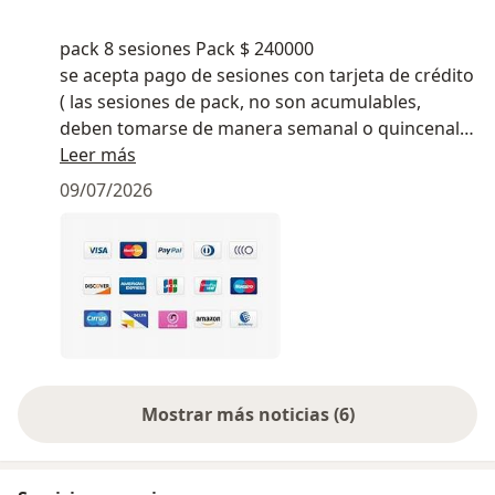
pack 8 sesiones Pack $ 240000
se acepta pago de sesiones con tarjeta de crédito
( las sesiones de pack, no son acumulables,
deben tomarse de manera semanal o quincenal
dependiendo de la situación de cada paciente).
Leer más
si el paciente no se presenta a sesión por más de
09/07/2026
15 días y no avisa de su ausencia, se cierra el
proceso terapéutico.
Mostrar más noticias (6)