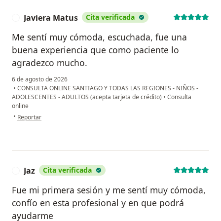
Javiera Matus
Cita verificada
J
Me sentí muy cómoda, escuchada, fue una
buena experiencia que como paciente lo
agradezco mucho.
6 de agosto de 2026
•
CONSULTA ONLINE SANTIAGO Y TODAS LAS REGIONES - NIÑOS -
ADOLESCENTES - ADULTOS (acepta tarjeta de crédito)
•
Consulta
online
en opinión del usuario Javiera Matus
•
Reportar
Jaz
Cita verificada
J
Fue mi primera sesión y me sentí muy cómoda,
confío en esta profesional y en que podrá
ayudarme