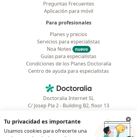
Preguntas Frecuentes
Aplicación para móvil
Para profesionales
Planes y precios
Servicios para especialistas
Noa Notes
nuevo
Guías para especialistas
Condiciones de los Planes Doctoralia
Centro de ayuda para especialistas
Contacto
Doctoralia - Página de inicio
Doctoralia Internet SL
C/ Josep Pla 2 - Building B2, floor 13
08019 Barcelona, Spain
Tu privacidad es importante
Facebook
se abre en una nueva pest
Usamos cookies para ofrecerte una