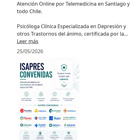
Atención Online por Telemedicina en Santiago y
todo Chile.
Psicóloga Clínica Especializada en Depresión y
otros Trastornos del ánimo, certificada por la
Universidad Católica de Chile.
Leer más
25/05/2026
Cupos limitados. Reserva tu hora con
anticipación.
Cupos limitados. Reserva tu hora con
anticipación.