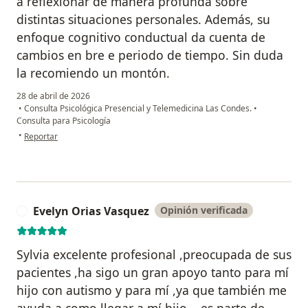
a reflexionar de manera profunda sobre
distintas situaciones personales. Además, su
enfoque cognitivo conductual da cuenta de
cambios en bre e periodo de tiempo. Sin duda
la recomiendo un montón.
28 de abril de 2026
•
Consulta Psicológica Presencial y Telemedicina Las Condes.
•
Consulta para Psicología
en opinión del usuario Antonia
•
Reportar
Evelyn Orias Vasquez
Opinión verificada
E
Sylvia excelente profesional ,preocupada de sus
pacientes ,ha sigo un gran apoyo tanto para mí
hijo con autismo y para mí ,ya que también me
ayuda a como llegar a mí hijo ...es parte de