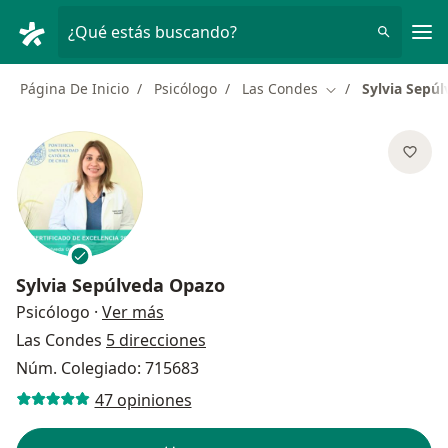
Men
¿Qué estás buscando?
Página De Inicio
Psicólogo
Las Condes
Sylvia Sepú
Cambiar de ciuda
Sylvia Sepúlveda Opazo
sobre las especializaciones
Psicólogo
·
Ver más
Las Condes
5 direcciones
Núm. Colegiado: 715683
47 opiniones