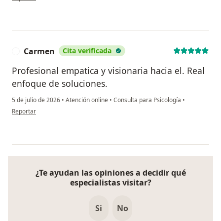
Carmen
Cita verificada
C
Profesional empatica y visionaria hacia el. Real
enfoque de soluciones.
5 de julio de 2026
•
Atención online
•
Consulta para Psicología
•
en opinión del usuario Carmen
Reportar
¿Te ayudan las opiniones a decidir qué
especialistas visitar?
Si
No