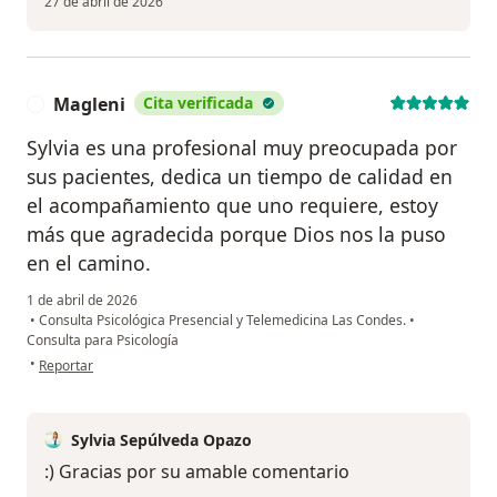
27 de abril de 2026
Magleni
Cita verificada
M
Sylvia es una profesional muy preocupada por
sus pacientes, dedica un tiempo de calidad en
el acompañamiento que uno requiere, estoy
más que agradecida porque Dios nos la puso
en el camino.
1 de abril de 2026
•
Consulta Psicológica Presencial y Telemedicina Las Condes.
•
Consulta para Psicología
en opinión del usuario Magleni
•
Reportar
Sylvia Sepúlveda Opazo
:) Gracias por su amable comentario