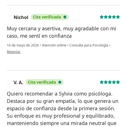
Nichol
Cita verificada
N
Muy cercana y asertiva, muy agradable con mi
caso, me sentí en confianza
16 de mayo de 2026
•
Atención online
•
Consulta para Psicología
•
en opinión del usuario Nichol
Reportar
V. A.
Cita verificada
V
Quiero recomendar a Sylvia como psicóloga.
Destaca por su gran empatía, lo que genera un
espacio de confianza desde la primera sesión.
Su enfoque es muy profesional y equilibrado,
manteniendo siempre una mirada neutral que