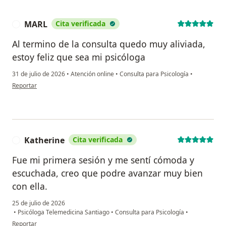
MARL
Cita verificada
M
Al termino de la consulta quedo muy aliviada,
estoy feliz que sea mi psicóloga
31 de julio de 2026
•
Atención online
•
Consulta para Psicología
•
en opinión del usuario MARL
Reportar
Katherine
Cita verificada
K
Fue mi primera sesión y me sentí cómoda y
escuchada, creo que podre avanzar muy bien
con ella.
25 de julio de 2026
•
Psicóloga Telemedicina Santiago
•
Consulta para Psicología
•
en opinión del usuario Katherine
Reportar