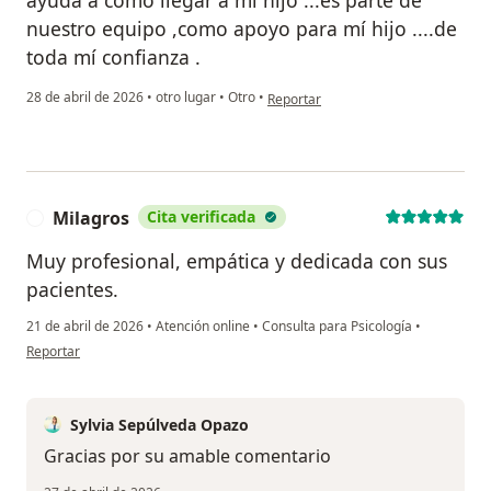
nuestro equipo ,como apoyo para mí hijo ....de
toda mí confianza .
en opinión del usuario Evelyn Orias
28 de abril de 2026
•
otro lugar
•
Otro
•
Reportar
Milagros
Cita verificada
M
Muy profesional, empática y dedicada con sus
pacientes.
21 de abril de 2026
•
Atención online
•
Consulta para Psicología
•
en opinión del usuario Milagros
Reportar
Sylvia Sepúlveda Opazo
Gracias por su amable comentario