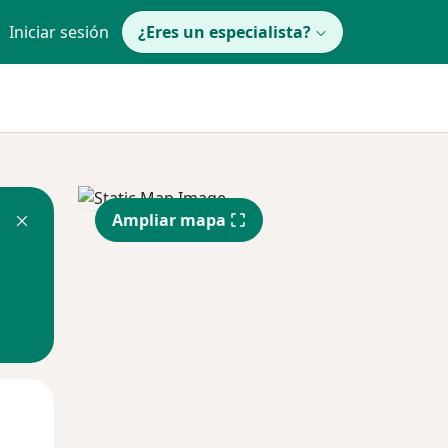
Iniciar sesión
¿Eres un especialista?
Ampliar mapa
Mar
Mié
Jue
11 Ago
12 Ago
13 Ago