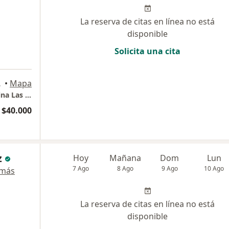
La reserva de citas en línea no está
disponible
Solicita una cita
s Condes
•
Mapa
Consulta Psicológica Presencial y Telemedicina Las Condes.
$40.000
z
Hoy
Mañana
Dom
Lun
7 Ago
8 Ago
9 Ago
10 Ago
 más
La reserva de citas en línea no está
disponible