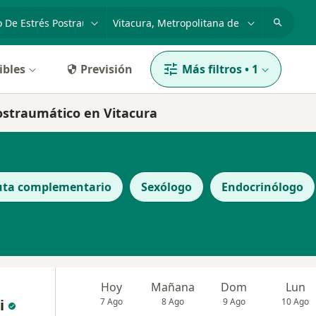
dad, enfermedad o nombre
ciudad o comuna
ibles
Previsión
Más filtros
•
1
postraumático en Vitacura
uta complementario
Sexólogo
Endocrinólogo
a
Hoy
Mañana
Dom
Lun
i
7 Ago
8 Ago
9 Ago
10 Ago