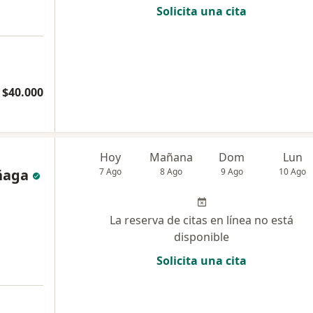
Solicita una cita
 $40.000
Hoy
Mañana
Dom
Lun
ñaga
7 Ago
8 Ago
9 Ago
10 Ago
La reserva de citas en línea no está
disponible
Solicita una cita