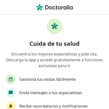
Men
Angustia • Vitacura, Metropolitana de Santiago
Filtros
• 1
Previsión
Mapa
Especialistas en Angustia en Vitacura
Cuida de tu salud
Encuentra los mejores especialistas y pide cita.
¿Qué especialidad estás buscando?
Descarga la App y accede gratuitamente a funciones
Psicólogo
Psiquiatra
Terapeuta compleme
exclusivas para ti:
Gestiona tus visitas fácilmente
Envía mensajes a tus especialistas
Recibe recordatorios y notificaciones