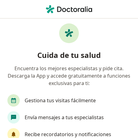
Men
¿Qué estás buscando?
Página De Inicio
Enfermedades
Depresión
Depresión - Información,
Cuida de tu salud
expertos y preguntas frecuentes
Encuentra los mejores especialistas y pide cita.
Descarga la App y accede gratuitamente a funciones
exclusivas para ti:
Información
Pregunta al Experto
Gestiona tus visitas fácilmente
Envía mensajes a tus especialistas
No descuides tu salud
Escoge la consulta online para empezar o continuar
Recibe recordatorios y notificaciones