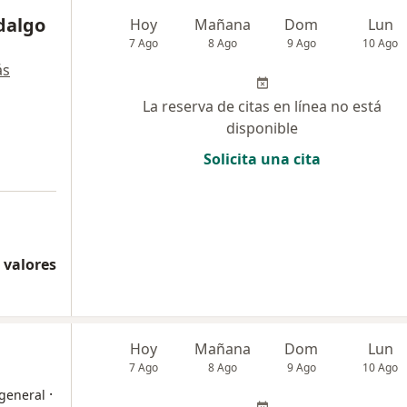
idalgo
Hoy
Mañana
Dom
Lun
7 Ago
8 Ago
9 Ago
10 Ago
ás
La reserva de citas en línea no está
disponible
Solicita una cita
 valores
Hoy
Mañana
Dom
Lun
7 Ago
8 Ago
9 Ago
10 Ago
·
 general