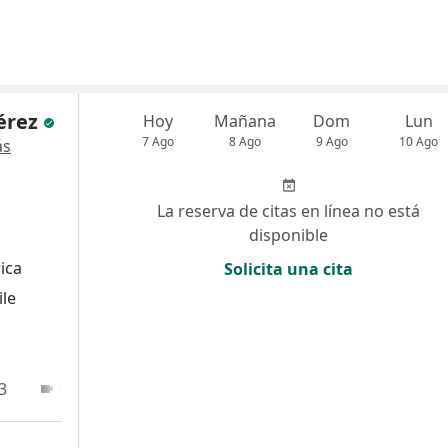
érez
Hoy
Mañana
Dom
Lun
7 Ago
8 Ago
9 Ago
10 Ago
ás
La reserva de citas en línea no está
disponible
rica
Solicita una cita
ile
3
Online