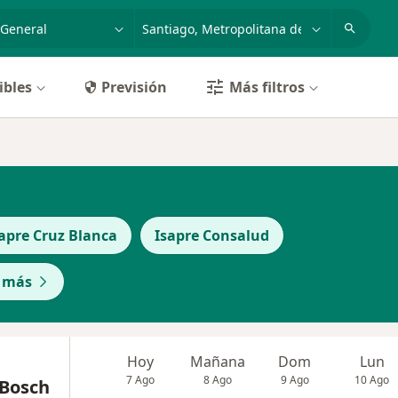
dad, enfermedad o nombre
ciudad o comuna
ibles
Previsión
Más filtros
apre Cruz Blanca
Isapre Consalud
 más
Hoy
Mañana
Dom
Lun
7 Ago
8 Ago
9 Ago
10 Ago
 Bosch