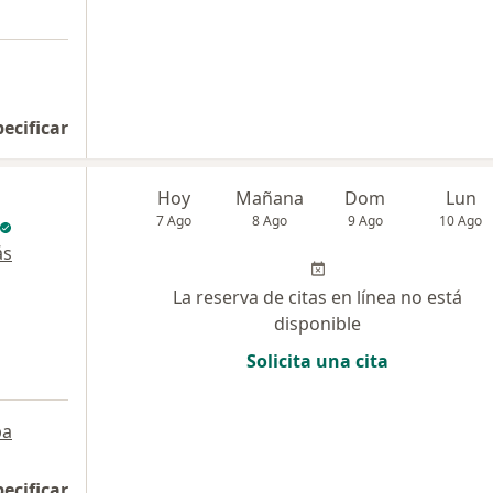
pecificar
Hoy
Mañana
Dom
Lun
7 Ago
8 Ago
9 Ago
10 Ago
ás
La reserva de citas en línea no está
disponible
Solicita una cita
pa
pecificar