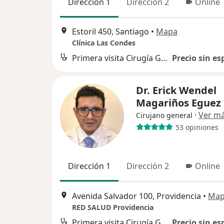
Dirección 1
Dirección 2
Online
Estoril 450, Santiago
•
Mapa
Clínica Las Condes
Primera visita Cirugía General
Precio sin es
Dr. Erick Wendel
Magariños Eguez
·
Ver m
Cirujano general
53 opiniones
Dirección 1
Dirección 2
Online
Avenida Salvador 100, Providencia
•
Ma
RED SALUD Providencia
Primera visita Cirugía General
Precio sin es