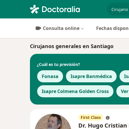
especiali
Consulta online
Fechas dispon
Cirujanos generales en Santiago
¿Cuál es tu previsión?
Fonasa
Isapre Banmédica
Is
Isapre Colmena Golden Cross
Ver
First Class
Dr. Hugo Cristian