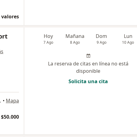
 valores
ort
Hoy
Mañana
Dom
Lun
7 Ago
8 Ago
9 Ago
10 Ago
ás
La reserva de citas en línea no está
disponible
Solicita una cita
003, Providencia
•
Mapa
 $50.000