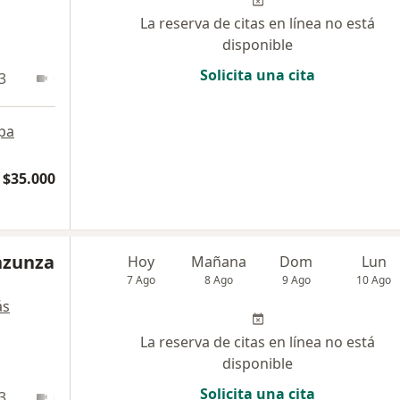
La reserva de citas en línea no está
disponible
Solicita una cita
3
Online
pa
$35.000
Inzunza
Hoy
Mañana
Dom
Lun
7 Ago
8 Ago
9 Ago
10 Ago
ás
La reserva de citas en línea no está
disponible
Solicita una cita
3
Online