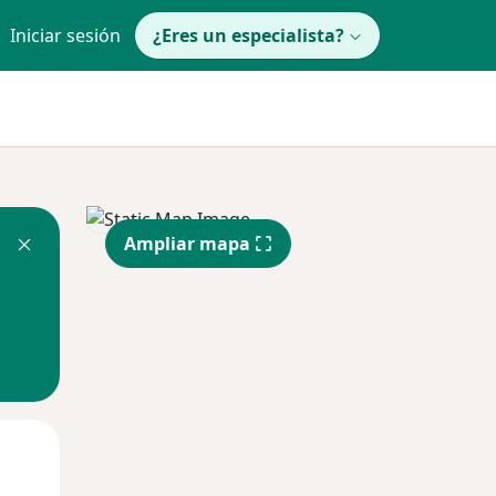
Iniciar sesión
¿Eres un especialista?
Ampliar mapa
Mar
Mié
Jue
11 Ago
12 Ago
13 Ago