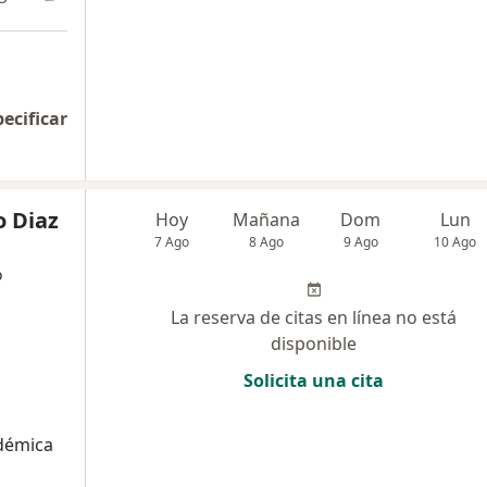
pecificar
o Diaz
Hoy
Mañana
Dom
Lun
7 Ago
8 Ago
9 Ago
10 Ago
o
La reserva de citas en línea no está
disponible
Solicita una cita
adémica