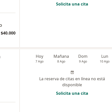
Solicita una cita
O
 $40.000
n
Hoy
Mañana
Dom
Lun
7 Ago
8 Ago
9 Ago
10 Ago
La reserva de citas en línea no está
disponible
Solicita una cita