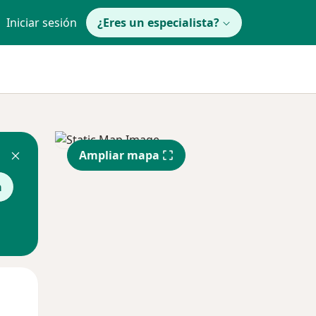
Iniciar sesión
¿Eres un especialista?
Ampliar mapa
a
Mar
Mié
Jue
11 Ago
12 Ago
13 Ago