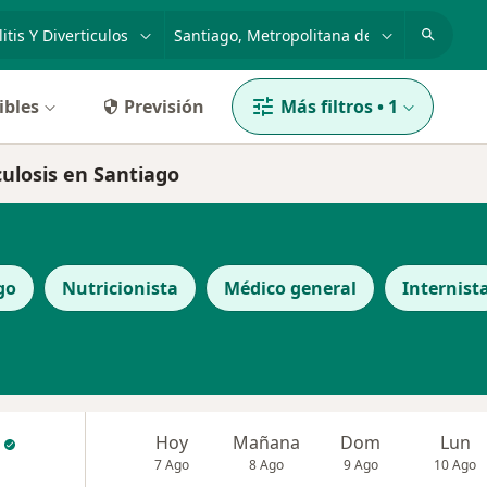
dad, enfermedad o nombre
ciudad o comuna
ibles
Previsión
Más filtros
•
1
iculosis en Santiago
go
Nutricionista
Médico general
Internist
Hoy
Mañana
Dom
Lun
7 Ago
8 Ago
9 Ago
10 Ago