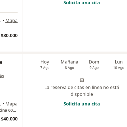
Solicita una cita
re B, Of 314-B, Vitacura
•
Mapa
$80.000
e
Hoy
Mañana
Dom
Lun
7 Ago
8 Ago
9 Ago
10 Ago
ás
La reserva de citas en línea no está
disponible
videncia, Providencia
•
Mapa
Solicita una cita
Consulta: Almirante Pastene 185, piso 6, oficina 604 Providencia
$40.000