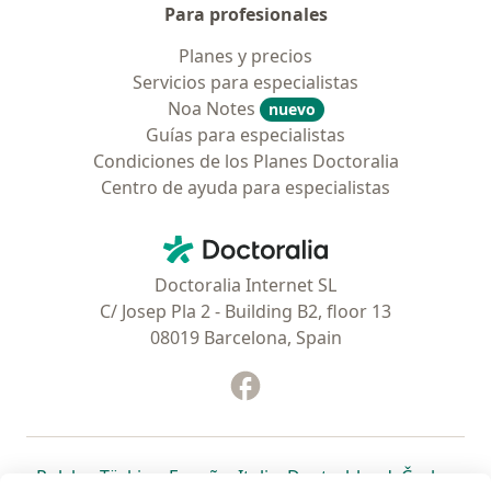
Para profesionales
Planes y precios
Servicios para especialistas
Noa Notes
nuevo
Guías para especialistas
Condiciones de los Planes Doctoralia
Centro de ayuda para especialistas
Contacto
Doctoralia - Página de inicio
Doctoralia Internet SL
C/ Josep Pla 2 - Building B2, floor 13
08019 Barcelona, Spain
Facebook
se abre en una nueva pest
se abre en una nueva pestaña
se abre en una nueva pestaña
se abre en una nueva pestaña
se abre en una nueva pes
se abre en 
se a
Polska
,
Türkiye
,
España
,
Italia
,
Deutschland
,
Česko
,