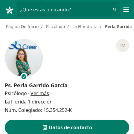
Men
¿Qué estás buscando?
Página De Inicio
Psicólogo
La Florida
Perla Garrido 
Cambiar de ciudad
Ps.
Perla Garrido García
sobre las especializaciones
Psicólogo
·
Ver más
La Florida
1 dirección
Núm. Colegiado: 15.354.252-K
Datos de contacto