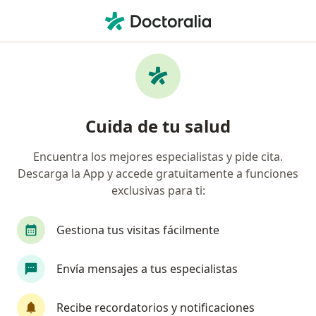
Men
Trastorno Del Estado De Ánimo • La Florida, Metropolitana de Santiago
Filtros
• 1
Previsión
Mapa
Especialistas en Trastorno del estado de
Cuida de tu salud
ánimo en La Florida
Encuentra los mejores especialistas y pide cita.
Descarga la App y accede gratuitamente a funciones
¿Qué especialidad estás buscando?
exclusivas para ti:
Psicólogo
Sexólogo
Gestiona tus visitas fácilmente
Envía mensajes a tus especialistas
Recibe recordatorios y notificaciones