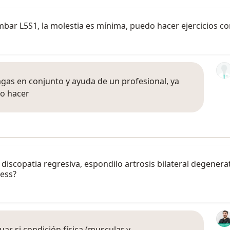
mbar L5S1, la molestia es mínima, puedo hacer ejercicios 
 hagas en conjunto y ayuda de un profesional, ya
no hacer
iscopatia regresiva, espondilo artrosis bilateral degenerati
ness?
uar si condición física (muscular y