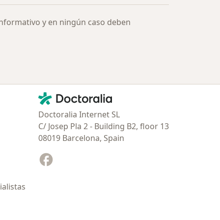
informativo y en ningún caso deben
Contacto
Doctoralia - Página de inicio
Doctoralia Internet SL
C/ Josep Pla 2 - Building B2, floor 13
08019 Barcelona, Spain
Facebook
se abre en una nueva pestaña
alistas