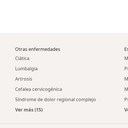
Otras enfermedades
E
Ciática
M
Lumbalgia
P
Artrosis
M
Cefalea cervicogénica
M
Síndrome de dolor regional complejo
P
Ver más (15)
V
por ciudad
Más en esta categoría: Otras enfermedades