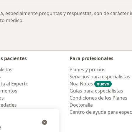
ia, especialmente preguntas y respuestas, son de carácter 
to médico.
os pacientes
Para profesionales
listas
Planes y precios
s
Servicios para especialistas
ta al Experto
Noa Notes
nuevo
amentos
Guías para especialistas
os
Condiciones de los Planes
medades
Doctoralia
tas Frecuentes
Centro de ayuda para especi
ión para móvil
e