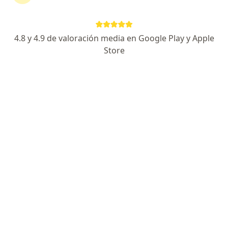
4.8 y 4.9 de valoración media en Google Play y Apple
Store
Ps. María Antonieta Muñoz Díaz
·
Ver más
Psicólogo, Terapeuta complementario
70 opiniones
Dirección
Online
Teleconsulta, Coyhaique
•
Mapa
Consulta psicológica ONLINE, COYHAIQUE Y ALREDEDORES
Primera visita Psicología
$40.000