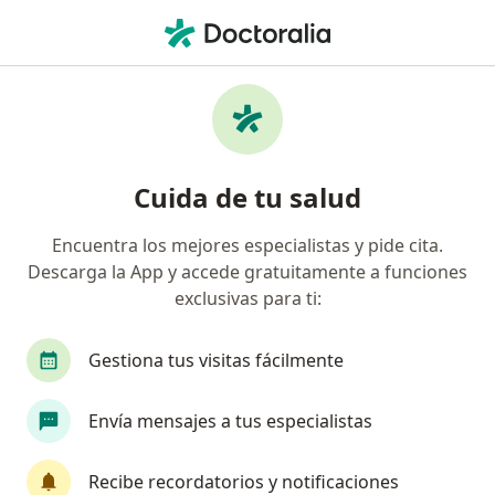
Men
Trastornos Del Ánimo • Coyhaique, Aysén
Filtros
• 1
Previsión
Mapa
Especialistas en Trastornos del ánimo en
Cuida de tu salud
Coyhaique
Encuentra los mejores especialistas y pide cita.
Descarga la App y accede gratuitamente a funciones
¿Qué especialidad estás buscando?
exclusivas para ti:
Psicólogo
Kinesiólogo
Gestiona tus visitas fácilmente
Terapeuta complementario
Envía mensajes a tus especialistas
Médico general
Neurólogo
Recibe recordatorios y notificaciones
Ver más