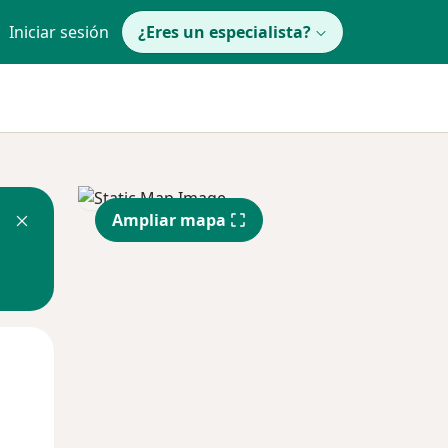
Iniciar sesión
¿Eres un especialista?
Ampliar mapa
Mar
Mié
Jue
11 Ago
12 Ago
13 Ago