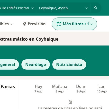
dad, enfermedad o nombre
ciudad o comuna
ibles
Previsión
Más filtros
•
1
postraumático en Coyhaique
 general
Neurólogo
Nutricionista
 Farias
Hoy
Mañana
Dom
Lun
7 Ago
8 Ago
9 Ago
10 Ago
La reserva de citas en línea no está