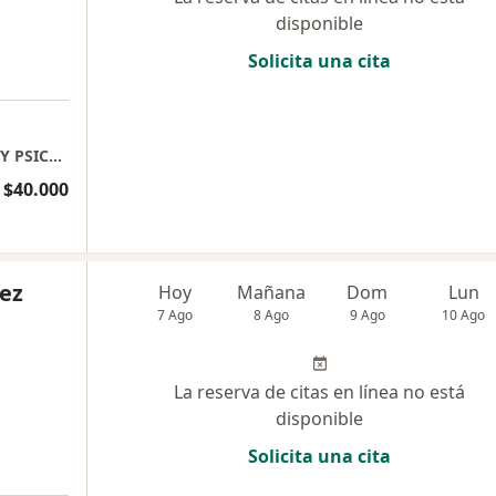
disponible
Solicita una cita
CONSULTA PRESENCIAL - VINCULOS SALUD Y PSICOTERAPIA
$40.000
uez
Hoy
Mañana
Dom
Lun
7 Ago
8 Ago
9 Ago
10 Ago
La reserva de citas en línea no está
disponible
Solicita una cita