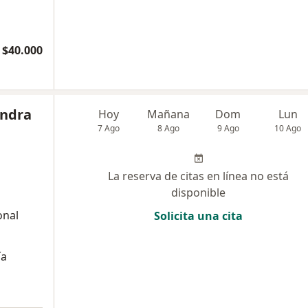
$40.000
andra
Hoy
Mañana
Dom
Lun
7 Ago
8 Ago
9 Ago
10 Ago
La reserva de citas en línea no está
disponible
onal
Solicita una cita
ía