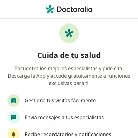
Men
Trastorno Del Estado De Ánimo • Coyhaique, Aysén
Filtros
• 1
Previsión
Mapa
Especialistas en Trastorno del estado de
Cuida de tu salud
ánimo en Coyhaique
Encuentra los mejores especialistas y pide cita.
Descarga la App y accede gratuitamente a funciones
¿Qué especialidad estás buscando?
exclusivas para ti:
Psicólogo
Gestiona tus visitas fácilmente
Envía mensajes a tus especialistas
Recibe recordatorios y notificaciones