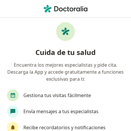
Men
Ansiedad • Iquique, Tarapacá
Filtros
• 1
Previsión
Mapa
Especialistas en Ansiedad en Iquique
Cuida de tu salud
Encuentra los mejores especialistas y pide cita.
¿Qué especialidad estás buscando?
Descarga la App y accede gratuitamente a funciones
Psicólogo
Médico general
Psiquiatra
exclusivas para ti:
Gestiona tus visitas fácilmente
Envía mensajes a tus especialistas
Recibe recordatorios y notificaciones