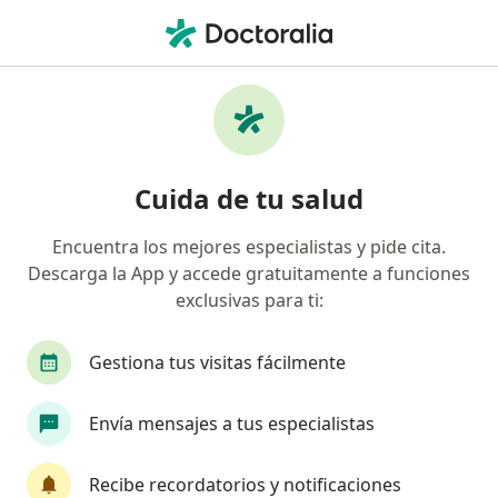
Men
Trastornos Del Ánimo • Tomé, Biobío
Filtros
• 1
Previsión
Mapa
Especialistas en Trastornos del ánimo en
Cuida de tu salud
Tomé
Encuentra los mejores especialistas y pide cita.
Descarga la App y accede gratuitamente a funciones
¿Qué especialidad estás buscando?
exclusivas para ti:
Psicólogo
Psiquiatra
Fonoaudiólogo
Gestiona tus visitas fácilmente
Envía mensajes a tus especialistas
Recibe recordatorios y notificaciones