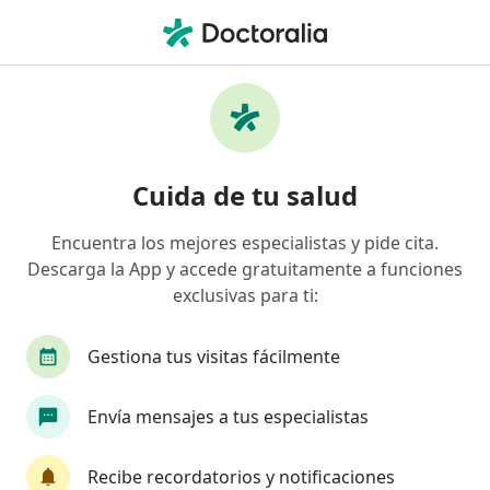
Men
Trastorno Del Espectro Autista Tea • Tomé, Biobío
Filtros
• 1
Previsión
Mapa
Especialistas en Trastorno del espectro
Cuida de tu salud
autista (TEA) en Tomé
Encuentra los mejores especialistas y pide cita.
Descarga la App y accede gratuitamente a funciones
¿Qué especialidad estás buscando?
exclusivas para ti:
Psicólogo
Terapeuta ocupacional
Fonoau
Gestiona tus visitas fácilmente
Envía mensajes a tus especialistas
Recibe recordatorios y notificaciones