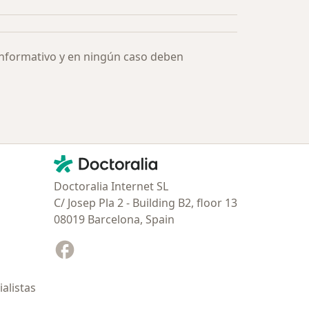
informativo y en ningún caso deben
Contacto
Doctoralia - Página de inicio
Doctoralia Internet SL
C/ Josep Pla 2 - Building B2, floor 13
08019 Barcelona, Spain
Facebook
se abre en una nueva pestaña
alistas