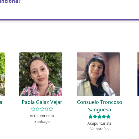
unciona?
ra
Paola Galaz Vejar
Consuelo Troncoso
Sangüesa
Acupunturista
Santiago
Acupunturista
Valparaíso