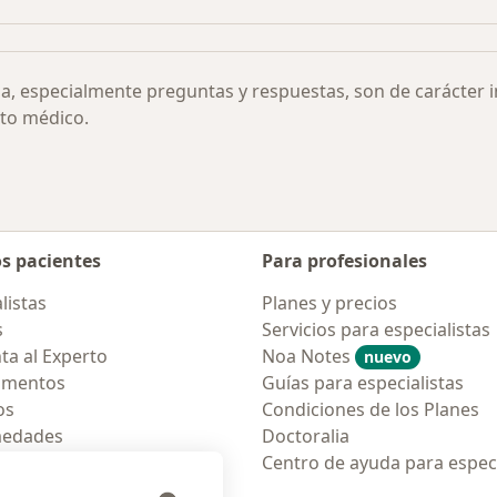
ia, especialmente preguntas y respuestas, son de carácter 
to médico.
os pacientes
Para profesionales
listas
Planes y precios
s
Servicios para especialistas
ta al Experto
Noa Notes
nuevo
amentos
Guías para especialistas
os
Condiciones de los Planes
medades
Doctoralia
tas Frecuentes
Centro de ayuda para especi
ión para móvil