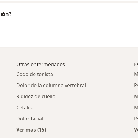
sión?
Otras enfermedades
E
Codo de tenista
M
Dolor de la columna vertebral
P
Rigidez de cuello
M
Cefalea
M
Dolor facial
P
Ver más (15)
V
Más en esta categoría: Otras enfermedades