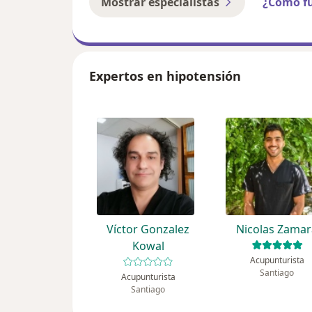
Mostrar especialistas
¿Cómo f
Expertos en hipotensión
Víctor Gonzalez
Nicolas Zama
Kowal
Acupunturista
Santiago
Acupunturista
Santiago