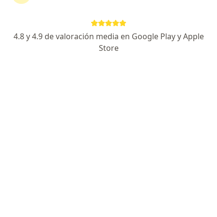
Ps. Juan Pablo Contreras Lara
·
Ver más
Psicólogo
4.8 y 4.9 de valoración media en Google Play y Apple
419 opiniones
Store
Dirección
Online
Atención, Online, Arica
•
Mapa
Terapia Psicológica Online Arica
Visitas sucesivas Psicología
Consultar valores
Este especialista no ofrece reserva de cita en línea en esta dirección.
Solicita una cita