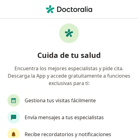
Men
Fobias • Arica, Arica y Parinacota
Filtros
• 1
Previsión
Mapa
Especialistas en Fobias en Arica
Cuida de tu salud
Encuentra los mejores especialistas y pide cita.
¿Qué especialidad estás buscando?
Descarga la App y accede gratuitamente a funciones
Psicólogo
Médico general
Fonoaudiólogo
exclusivas para ti:
Gestiona tus visitas fácilmente
Envía mensajes a tus especialistas
Recibe recordatorios y notificaciones