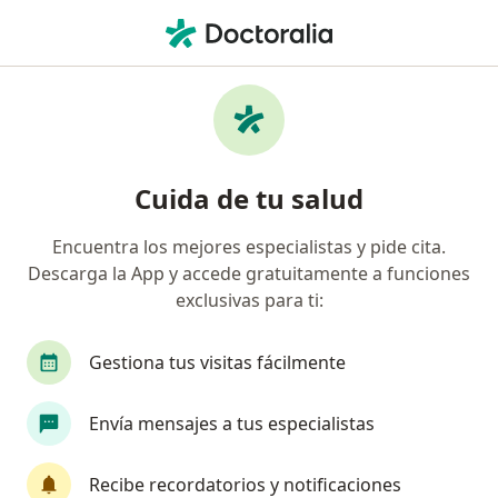
Men
Trastorno De Control De Impulsos • Ancud, Los Lagos
Filtros
• 1
Previsión
Mapa
Especialistas en Trastorno de control de
Cuida de tu salud
impulsos en Ancud
Encuentra los mejores especialistas y pide cita.
Descarga la App y accede gratuitamente a funciones
¿Qué especialidad estás buscando?
exclusivas para ti:
Psicólogo
Fonoaudiólogo
Terapeuta com
Gestiona tus visitas fácilmente
Envía mensajes a tus especialistas
Recibe recordatorios y notificaciones