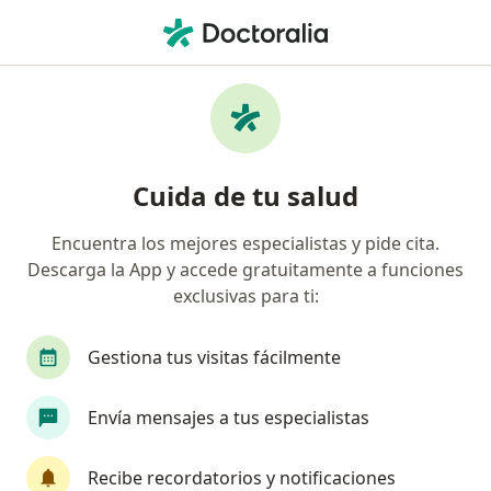
Men
Duelos Patológicos • Valparaíso, Valparaíso
Filtros
• 1
Previsión
Mapa
Especialistas en Duelos Patológicos en
Cuida de tu salud
Valparaíso
Encuentra los mejores especialistas y pide cita.
Descarga la App y accede gratuitamente a funciones
¿Qué especialidad estás buscando?
exclusivas para ti:
Psicólogo
Terapeuta complementario
Sex
Gestiona tus visitas fácilmente
Envía mensajes a tus especialistas
Recibe recordatorios y notificaciones