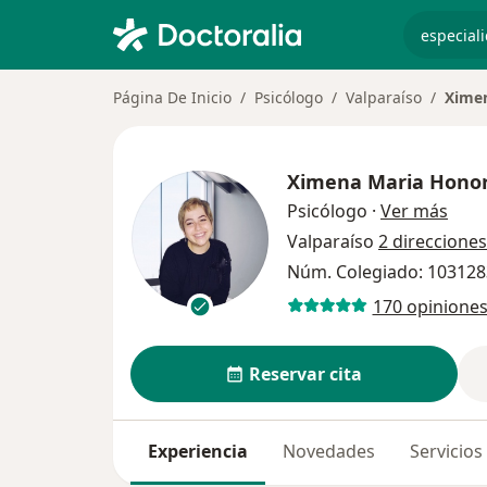
especiali
Página De Inicio
Psicólogo
Valparaíso
Ximen
Ximena Maria Honor
sobr
Psicólogo
·
Ver más
Valparaíso
2 direcciones
Núm. Colegiado: 103128
170 opinione
Reservar cita
Experiencia
Novedades
Servicios