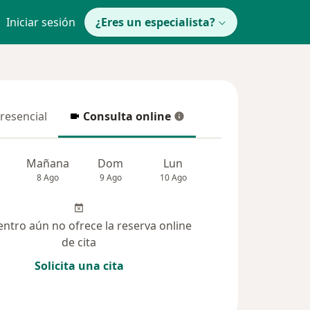
Iniciar sesión
¿Eres un especialista?
presencial
Consulta online
resencial
Consulta online
Mañana
Dom
Lun
Mar
Mié
8 Ago
9 Ago
10 Ago
11 Ago
12 Ag
entro aún no ofrece la reserva online
de cita
Solicita una cita
Dudas solucionadas (69)