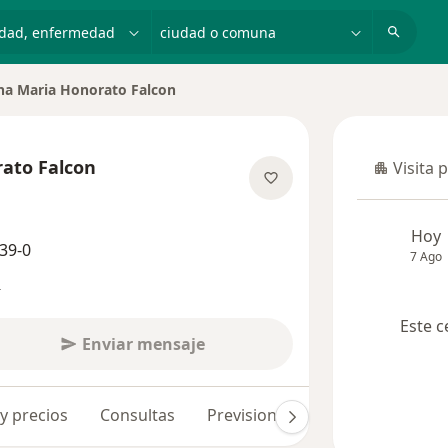
dad, enfermedad o nombre
ciudad o comuna
a Maria Honorato Falcon
ato Falcon
Visita 
Visita p
e las especializaciones
Hoy
39-0
7 Ago
s
Este c
Enviar mensaje
 y precios
Consultas
Previsiones
Opiniones (170)