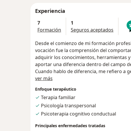
Experiencia
7
1
Formación
Seguros aceptados
Desde el comienzo de mi formación profesio
vocación fue la comprensión del comporta
adquirir los conocimientos, herramientas 
aportar una diferencia dentro del campo de l
Cuando hablo de diferencia, me refiero a g
Sobre mí
ayuda,orientación y guía para las persona
ver más
momentos de dificultad; cambio; enfermedade
Enfoque terapéutico
aquellas situaciones de vida en las que se 
Terapia familiar
Durante mi formación fue esencial el tema d
Psicología transpersonal
Resiliencia " aplicada en el maltrato infantil. La palabra resiliencia es part
principal de mi enfoque terapéutico, en el
Psicoterapia cognitivo conductual
profundo que el ser humano con la presenc
Principales enfermedades tratadas
superar y sanar emocionalmente, mentalmen