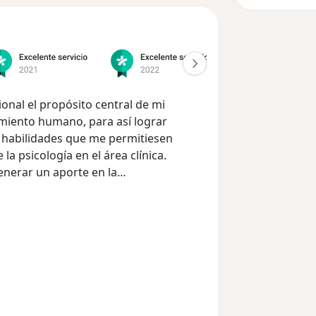
nal el propósito central de mi
miento humano, para así lograr
y habilidades que me permitiesen
a psicología en el área clínica.
enerar un aporte en la
s que requieren de apoyo en
s psicológicas y físicas, es decir, en
requiere otra visión y comprensión.
e estudio de mi tesis profesional, "La
e
 sentido de un convencimiento
ia de factores protectores puede
te y físicamente, y es en este