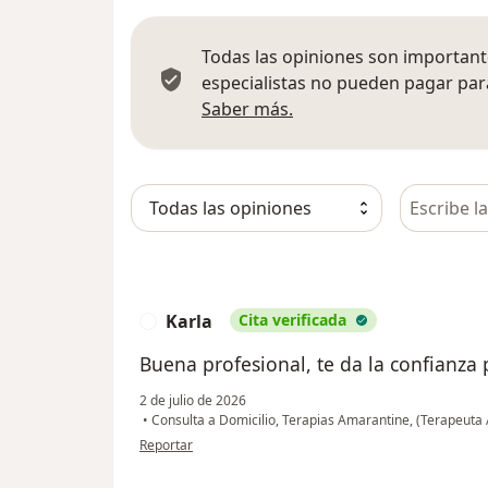
Todas las opiniones son importante
especialistas no pueden pagar para
Más información sobre
Saber más.
Busca en 
Karla
Cita verificada
K
Buena profesional, te da la confianza
2 de julio de 2026
•
Consulta a Domicilio, Terapias Amarantine, (Terapeuta 
en opinión del usuario Karla
Reportar