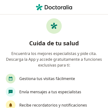
Men
Depresión • Huechuraba, Metropolitana de Santiago
Filtros
• 1
Previsión
Mapa
Especialistas en Depresión en Huechuraba
Cuida de tu salud
Encuentra los mejores especialistas y pide cita.
¿Qué especialidad estás buscando?
Descarga la App y accede gratuitamente a funciones
Psicólogo
Médico general
Psiquiatra
exclusivas para ti:
Gestiona tus visitas fácilmente
Envía mensajes a tus especialistas
Recibe recordatorios y notificaciones