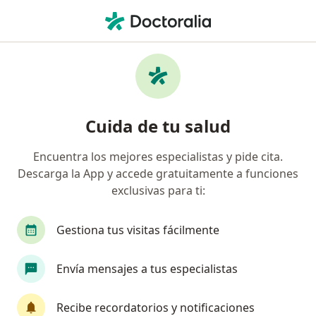
Men
Lumbago • Concón, Valparaíso
Filtros
• 1
Previsión
Mapa
Especialistas en Lumbago en Concón
Cuida de tu salud
Encuentra los mejores especialistas y pide cita.
¿Qué especialidad estás buscando?
Descarga la App y accede gratuitamente a funciones
Kinesiólogo
Médico general
Traumatólog
exclusivas para ti:
Gestiona tus visitas fácilmente
Envía mensajes a tus especialistas
Recibe recordatorios y notificaciones