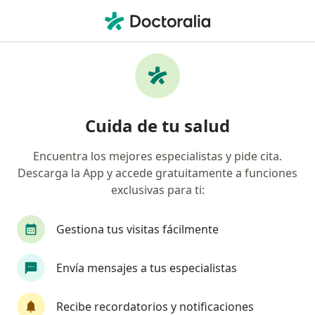
Men
Hipercolesterolemia Colesterol Alto • Temuco, Araucanía
Filtros
• 1
Previsión
Mapa
Especialistas en Hipercolesterolemia
Cuida de tu salud
(colesterol alto) en Temuco
Encuentra los mejores especialistas y pide cita.
Descarga la App y accede gratuitamente a funciones
¿Qué especialidad estás buscando?
exclusivas para ti:
Médico general
Nutricionista
Terapeuta 
Gestiona tus visitas fácilmente
Envía mensajes a tus especialistas
Recibe recordatorios y notificaciones