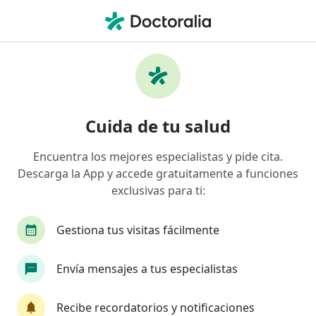
Men
Anhedonia • Frutillar, Los Lagos
Filtros
• 1
Mapa
Especialistas en Anhedonia en Frutillar
Cuida de tu salud
Encuentra los mejores especialistas y pide cita.
¿Qué especialidad estás buscando?
Descarga la App y accede gratuitamente a funciones
Psicólogo
exclusivas para ti:
Gestiona tus visitas fácilmente
Envía mensajes a tus especialistas
Recibe recordatorios y notificaciones