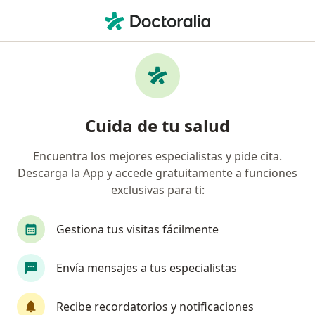
Men
¿Qué estás buscando?
Página De Inicio
Enfermedades
Reflujo Laringo-Faríngeo
Reflujo laringo-faríngeo -
Cuida de tu salud
Información, expertos y
Encuentra los mejores especialistas y pide cita.
preguntas frecuentes
Descarga la App y accede gratuitamente a funciones
exclusivas para ti:
Gestiona tus visitas fácilmente
Información
Pregunta al Experto
Envía mensajes a tus especialistas
Recibe recordatorios y notificaciones