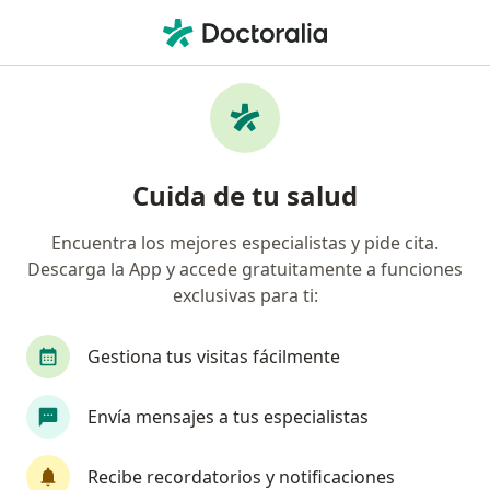
Men
Deficiencia De Vitaminas Del Complejo B • Providencia, Metropolitana de Santiago
Filtros
• 1
Previsión
Mapa
Especialistas en Deficiencia de vitaminas
Cuida de tu salud
del complejo B en Providencia
Encuentra los mejores especialistas y pide cita.
Descarga la App y accede gratuitamente a funciones
¿Qué especialidad estás buscando?
exclusivas para ti:
Nutricionista
Médico general
Nutriólogo
Gestiona tus visitas fácilmente
Envía mensajes a tus especialistas
Recibe recordatorios y notificaciones