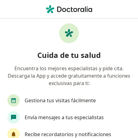
Men
¿Qué estás buscando?
Página De Inicio
Enfermedades
Hormigueos
Hormigueos - Información,
Cuida de tu salud
expertos y preguntas frecuentes
Encuentra los mejores especialistas y pide cita.
Descarga la App y accede gratuitamente a funciones
exclusivas para ti:
Información
Gestiona tus visitas fácilmente
Envía mensajes a tus especialistas
No descuides tu salud
Escoge la consulta online para empezar o continuar
Recibe recordatorios y notificaciones