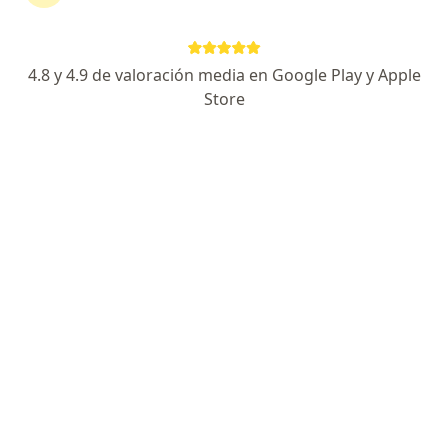
tu tratamiento sin salir de casa. Y, si lo necesitas,
también puedes reservar una cita presencial.
4.8 y 4.9 de valoración media en Google Play y Apple
Mostrar especialistas
Store
¿Cómo funciona?
Expertos en hormigueos
Paula Cifuentes Cid
Internista
Antofagasta
Paloma Becker