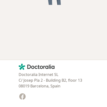
Contacto
Doctoralia - Página de inicio
Doctoralia Internet SL
C/ Josep Pla 2 - Building B2, floor 13
08019 Barcelona, Spain
Facebook
se abre en una nueva pestaña