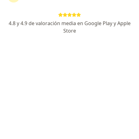
Ver más (6)
Más en esta categoría: Especialistas de Isap
4.8 y 4.9 de valoración media en Google Play y Apple
Store
Página De Inicio
Talcahuano
Isapre Colmena Golden Cross