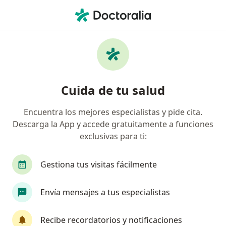
Men
Isapre Colmena Golden Cross • Talcahuano, Biobío
Búsquedas relacionadas
Especialistas de Isapre Colmena Golden Cross
Médicos generales de Isapre Colmena Golden
Cuida de tu salud
Cross en Talcahuano
Kinesiólogos de Isapre Colmena Golden Cross en
Encuentra los mejores especialistas y pide cita.
Talcahuano
Descarga la App y accede gratuitamente a funciones
exclusivas para ti:
Nutricionistas de Isapre Colmena Golden Cross en
Talcahuano
Gestiona tus visitas fácilmente
Traumatólogos de Isapre Colmena Golden Cross
en Talcahuano
Envía mensajes a tus especialistas
Urólogos de Isapre Colmena Golden Cross en
Talcahuano
Recibe recordatorios y notificaciones