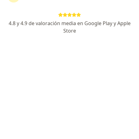
Ver más (2)
Más en esta categoría: Especialistas de Isap
4.8 y 4.9 de valoración media en Google Play y Apple
Store
Página De Inicio
Los Ángeles
Isapre Colmena Golden Cross