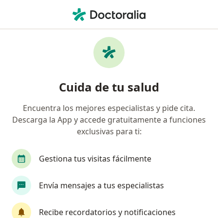
Men
Isapre Colmena Golden Cross • Los Ángeles, Biobío
Búsquedas relacionadas
Especialistas de Isapre Colmena Golden Cross
Médicos generales de Isapre Colmena Golden
Cuida de tu salud
Cross en Los Ángeles
Cirujanos generales de Isapre Colmena Golden
Encuentra los mejores especialistas y pide cita.
Cross en Los Ángeles
Descarga la App y accede gratuitamente a funciones
exclusivas para ti:
Kinesiólogos de Isapre Colmena Golden Cross en
Los Ángeles
Gestiona tus visitas fácilmente
Psicólogos de Isapre Colmena Golden Cross en
Los Ángeles
Envía mensajes a tus especialistas
Urólogos de Isapre Colmena Golden Cross en Los
Ángeles
Recibe recordatorios y notificaciones