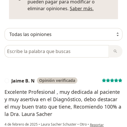
pueden pagar para modificar o
Más informació
eliminar opiniones.
Saber más.
Busca en opiniones
Jaime B. N
Opinión verificada
J
Excelente Profesional , muy dedicada al paciente
y muy asertiva en el Diagnóstico, debo destacar
el muy buen trato que tiene, Recomiendo 100% a
la Dra. Laura Sacher
en opinión del usuario 
4 de febrero de 2025
•
Laura Sacher Schuster
•
Otro
•
Reportar