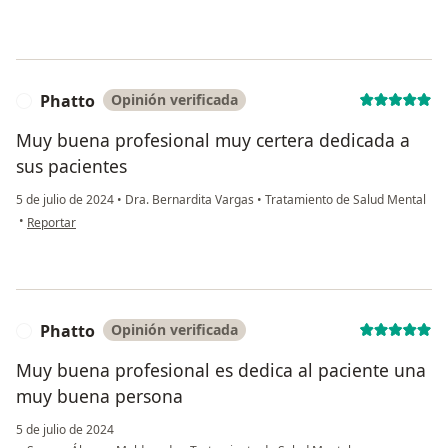
Phatto
Opinión verificada
P
Muy buena profesional muy certera dedicada a
sus pacientes
5 de julio de 2024
•
Dra. Bernardita Vargas
•
Tratamiento de Salud Mental
en opinión del usuario Phatto
•
Reportar
Phatto
Opinión verificada
P
Muy buena profesional es dedica al paciente una
muy buena persona
5 de julio de 2024
en opinión del 