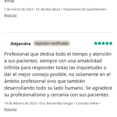
Viña
7 de marzo de 2023
•
Dr. Nicolás Meza
•
Tratamiento de Salud Mental
•
en opinión del usuario Cecilia
Reportar
Alejandra
Opinión verificada
A
Profesional que dedica todo el tiempo y atención
a sus pacientes, siempre con una amabilidad
infinita para responder todas las inquietudes o
dar el mejor consejo posible, no solamente en el
ámbito profesional sino que también
desarrollando todo su lado humano. Se agradece
su profesionalismo y cercania con sus pacientes.
14 de febrero de 2023
•
Dra. Bernardita Vargas
•
Consulta online
•
en opinión del usuario Alejandra
Reportar