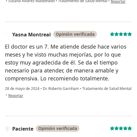
•
Susana Álvarez Maldonado
•
Tratamiento de Salud Mental
•
Reportar
Yasna Montreal
Opinión verificada
Y
El doctor es un 7. Me atiende desde hace varios
meses y he visto muchas mejorías, por lo que
estoy muy agradecida de él. Se da el tiempo
necesario para atender, de manera amable y
comprensiva. Lo recomiendo totalmente.
28 de mayo de 2024
•
Dr. Roberto Garnham
•
Tratamiento de Salud Mental
en opinión del usuario Yasna Montreal
•
Reportar
Paciente
Opinión verificada