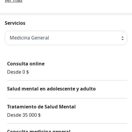
+56 9 3292 9452
Servicios
Medicina General
Otras comunas
Consulta online
Desde 0 $
+56 9 4892 7454
Salud mental en adolescente y adulto
Tratamiento de Salud Mental
Desde 35 000 $
Consulta medicina general