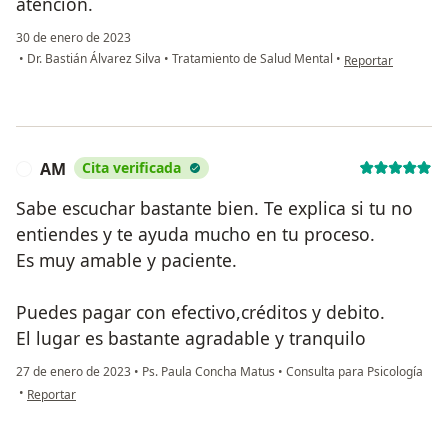
atención.
30 de enero de 2023
en opinión del usu
•
Dr. Bastián Álvarez Silva
•
Tratamiento de Salud Mental
•
Reportar
AM
Cita verificada
A
Sabe escuchar bastante bien. Te explica si tu no
entiendes y te ayuda mucho en tu proceso.
Es muy amable y paciente.
Puedes pagar con efectivo,créditos y debito.
El lugar es bastante agradable y tranquilo
27 de enero de 2023
•
Ps. Paula Concha Matus
•
Consulta para Psicología
en opinión del usuario AM
•
Reportar