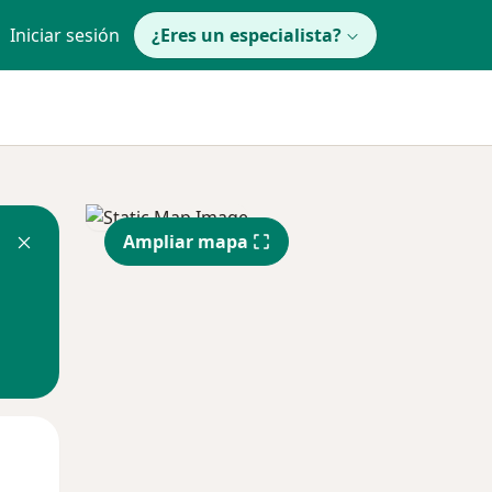
Iniciar sesión
¿Eres un especialista?
Ampliar mapa
Lun
Mar
Mié
10 Ago
11 Ago
12 Ago