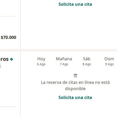
Solicita una cita
$70.000
aros
Hoy
Mañana
Sáb
Dom
6 Ago
7 Ago
8 Ago
9 Ago
s
La reserva de citas en línea no está
disponible
Solicita una cita