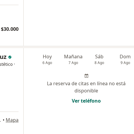
 $30.000
ruz
Hoy
Mañana
Sáb
Dom
6 Ago
7 Ago
8 Ago
9 Ago
·
tético
La reserva de citas en línea no está
disponible
Ver teléfono
ca, Iquique
•
Mapa