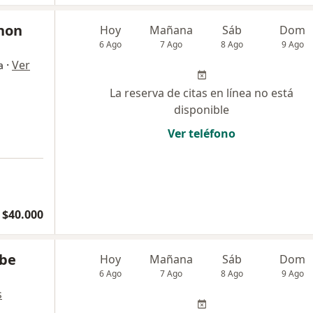
non
Hoy
Mañana
Sáb
Dom
6 Ago
7 Ago
8 Ago
9 Ago
·
Ver
a
La reserva de citas en línea no está
disponible
Ver teléfono
$40.000
mbe
Hoy
Mañana
Sáb
Dom
6 Ago
7 Ago
8 Ago
9 Ago
s