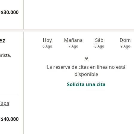
$30.000
ez
Hoy
Mañana
Sáb
Dom
6 Ago
7 Ago
8 Ago
9 Ago
rista,
La reserva de citas en línea no está
disponible
Solicita una cita
apa
$40.000