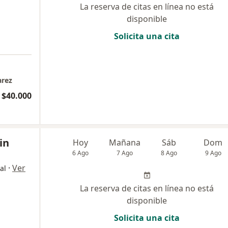
La reserva de citas en línea no está
disponible
Solicita una cita
arez
 $40.000
in
Hoy
Mañana
Sáb
Dom
6 Ago
7 Ago
8 Ago
9 Ago
·
Ver
al
La reserva de citas en línea no está
disponible
Solicita una cita