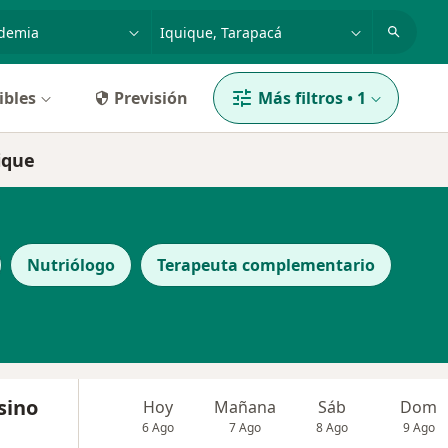
dad, enfermedad o nombre
ciudad o comuna
ibles
Previsión
Más filtros
•
1
ique
Nutriólogo
Terapeuta complementario
sino
Hoy
Mañana
Sáb
Dom
6 Ago
7 Ago
8 Ago
9 Ago