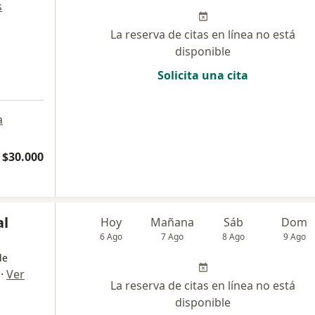
s
La reserva de citas en línea no está
disponible
Solicita una cita
a
 $30.000
al
Hoy
Mañana
Sáb
Dom
6 Ago
7 Ago
8 Ago
9 Ago
de
·
Ver
La reserva de citas en línea no está
disponible