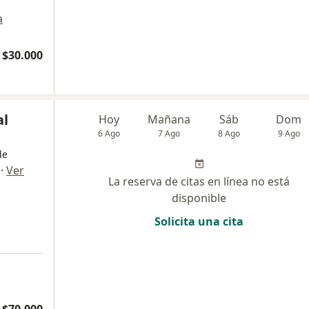
a
 $30.000
al
Hoy
Mañana
Sáb
Dom
6 Ago
7 Ago
8 Ago
9 Ago
de
·
Ver
La reserva de citas en línea no está
disponible
Solicita una cita