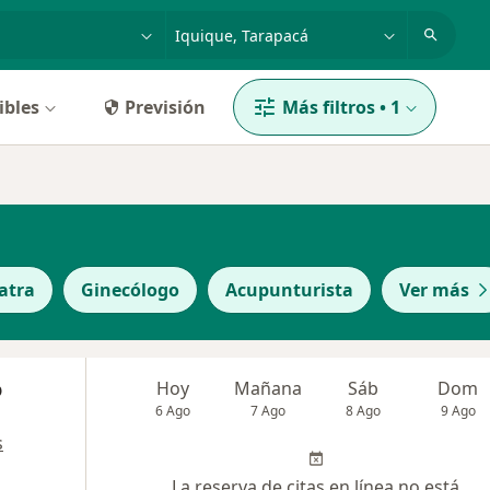
dad, enfermedad o nombre
ciudad o comuna
ibles
Previsión
Más filtros
•
1
iatra
Ginecólogo
Acupunturista
Ver más
o
Hoy
Mañana
Sáb
Dom
6 Ago
7 Ago
8 Ago
9 Ago
s
La reserva de citas en línea no está