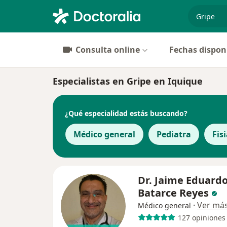
especiali
Consulta online
Fechas dispon
Especialistas en Gripe en Iquique
¿Qué especialidad estás buscando?
Médico general
Pediatra
Fis
Dr. Jaime Eduard
Batarce Reyes
·
Ver má
Médico general
127 opiniones