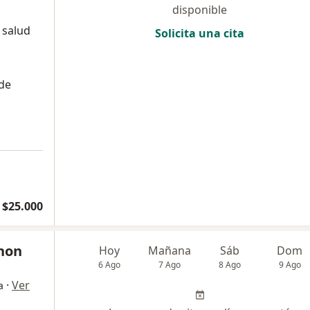
disponible
 salud
Solicita una cita
 de
$25.000
non
Hoy
Mañana
Sáb
Dom
6 Ago
7 Ago
8 Ago
9 Ago
·
Ver
a