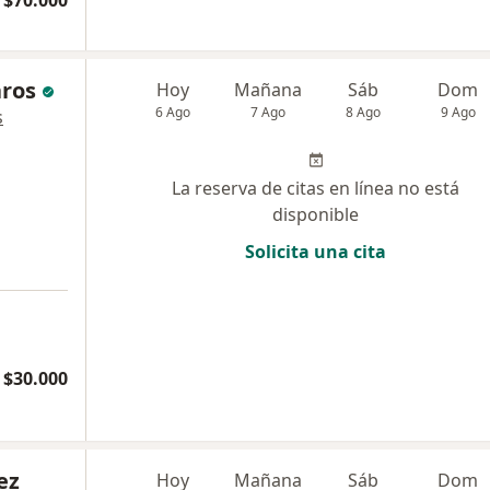
$70.000
aros
Hoy
Mañana
Sáb
Dom
6 Ago
7 Ago
8 Ago
9 Ago
s
La reserva de citas en línea no está
disponible
Solicita una cita
$30.000
ez
Hoy
Mañana
Sáb
Dom