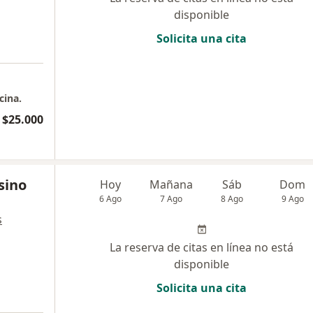
disponible
Solicita una cita
cina.
 $25.000
sino
Hoy
Mañana
Sáb
Dom
6 Ago
7 Ago
8 Ago
9 Ago
s
La reserva de citas en línea no está
disponible
Solicita una cita