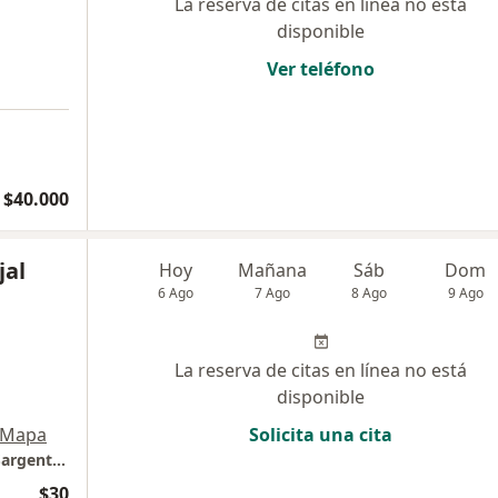
La reserva de citas en línea no está
disponible
Ver teléfono
$40.000
jal
Hoy
Mañana
Sáb
Dom
6 Ago
7 Ago
8 Ago
9 Ago
La reserva de citas en línea no está
disponible
Mapa
Solicita una cita
CEMSA - Centro de Especialidades Médicas Sargento Aldea
$30