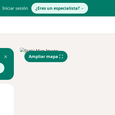
Iniciar sesión
¿Eres un especialista?
Ampliar mapa
Lun
Mar
Mié
10 Ago
11 Ago
12 Ago