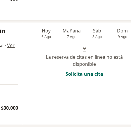
in
Hoy
Mañana
Sáb
Dom
6 Ago
7 Ago
8 Ago
9 Ago
·
Ver
al
La reserva de citas en línea no está
disponible
Solicita una cita
 $30.000