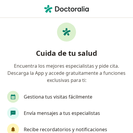
Men
Alergia Estacional • Antofagasta, Antofagasta
Filtros
• 1
Previsión
Mapa
Especialistas en Alergia estacional en
Cuida de tu salud
Antofagasta
Encuentra los mejores especialistas y pide cita.
Descarga la App y accede gratuitamente a funciones
¿Qué especialidad estás buscando?
exclusivas para ti:
Médico general
Terapeuta complementario
Gestiona tus visitas fácilmente
Envía mensajes a tus especialistas
Recibe recordatorios y notificaciones