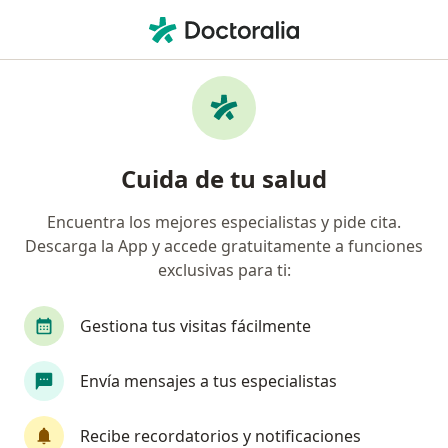
Men
Hipnosis • Curicó, Maule
Filtros
• 1
Previsión
Mapa
Especialistas en Hipnosis Curicó
Cuida de tu salud
Encuentra los mejores especialistas y pide cita.
¿Qué especialidad estás buscando?
Descarga la App y accede gratuitamente a funciones
Psicólogo
Fonoaudiólogo
Kinesiólogo
exclusivas para ti:
Gestiona tus visitas fácilmente
Envía mensajes a tus especialistas
Recibe recordatorios y notificaciones