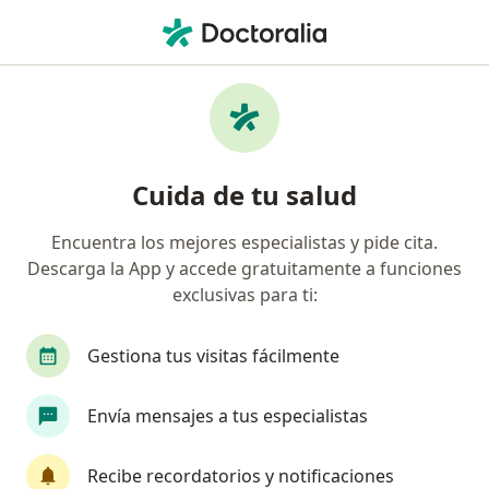
Men
Hipnosis • Copiapó, Atacama
Filtros
• 1
Previsión
Mapa
Especialistas en Hipnosis Copiapó
Cuida de tu salud
Encuentra los mejores especialistas y pide cita.
¿Qué especialidad estás buscando?
Descarga la App y accede gratuitamente a funciones
Psicólogo
Kinesiólogo
Médico familiar
exclusivas para ti:
Gestiona tus visitas fácilmente
Envía mensajes a tus especialistas
Recibe recordatorios y notificaciones