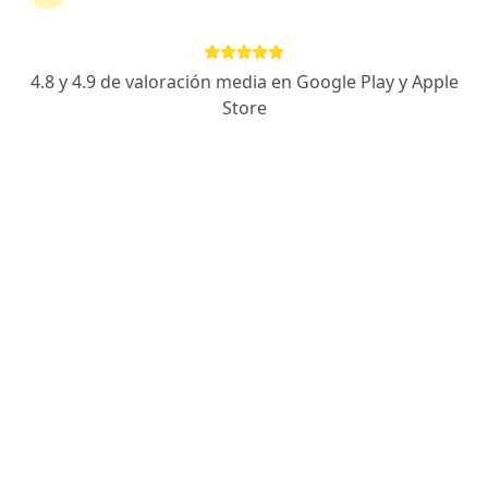
Felipe Sarabia
·
Ver más
Psicólogo
4.8 y 4.9 de valoración media en Google Play y Apple
Store
Cerro Pichincha 758., Copiapó
•
Mapa
Hipnosis de Avanzada
Hipnosis
Precio sin especificar
Este especialista no ofrece reserva de cita en línea en esta dirección.
Solicita una cita