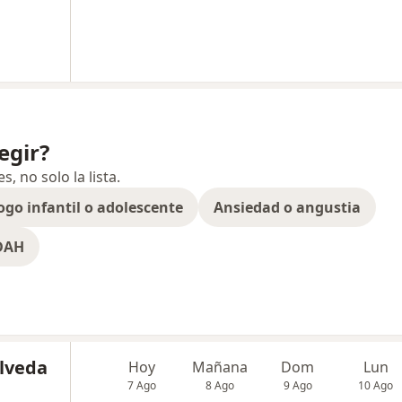
egir?
 no solo la lista.
ogo infantil o adolescente
Ansiedad o angustia
TDAH
úlveda
Hoy
Mañana
Dom
Lun
7 Ago
8 Ago
9 Ago
10 Ago