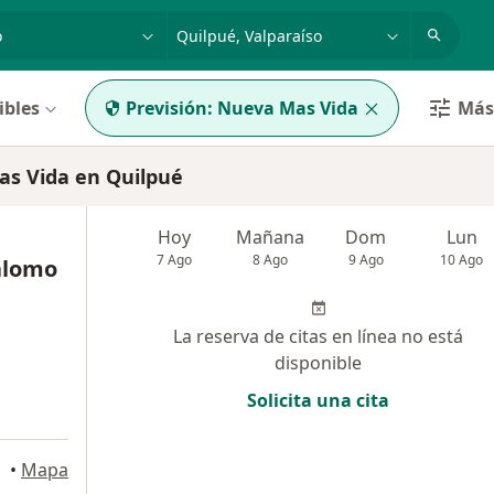
dad, enfermedad o nombre
ciudad o comuna
ibles
Previsión:
Nueva Mas Vida
Más 
s Vida en Quilpué
Hoy
Mañana
Dom
Lun
7 Ago
8 Ago
9 Ago
10 Ago
alomo
La reserva de citas en línea no está
disponible
Solicita una cita
•
Mapa