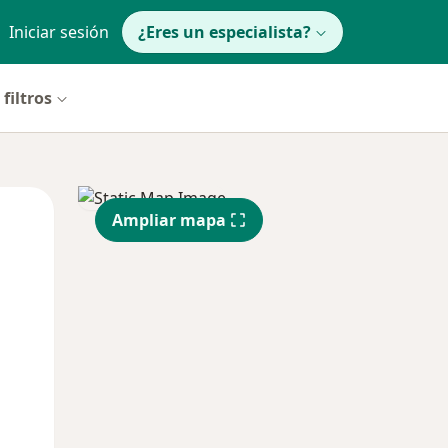
Iniciar sesión
¿Eres un especialista?
filtros
Mar
Mié
Jue
Ampliar mapa
11 Ago
12 Ago
13 Ago