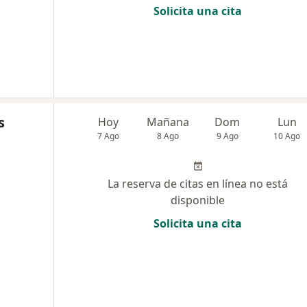
Solicita una cita
s
Hoy
Mañana
Dom
Lun
7 Ago
8 Ago
9 Ago
10 Ago
La reserva de citas en línea no está
disponible
Solicita una cita