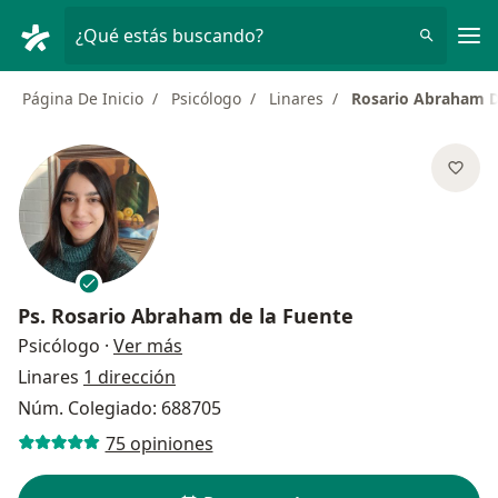
Men
¿Qué estás buscando?
Página De Inicio
Psicólogo
Linares
Rosario Abraham D
Ps.
Rosario Abraham de la Fuente
sobre las especializaciones
Psicólogo
·
Ver más
Linares
1 dirección
Núm. Colegiado: 688705
75 opiniones