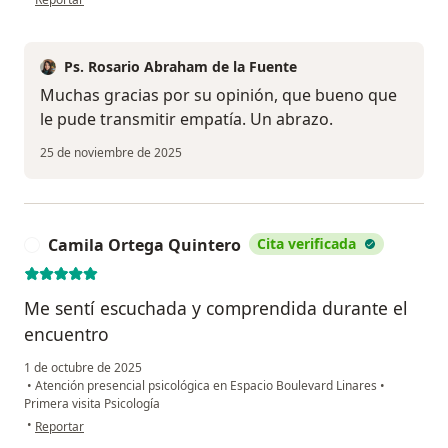
Ps. Rosario Abraham de la Fuente
Muchas gracias por su opinión, que bueno que
le pude transmitir empatía. Un abrazo.
25 de noviembre de 2025
Camila Ortega Quintero
Cita verificada
C
Me sentí escuchada y comprendida durante el
encuentro
1 de octubre de 2025
•
Atención presencial psicológica en Espacio Boulevard Linares
•
Primera visita Psicología
en opinión del usuario Camila Ortega Quintero
•
Reportar