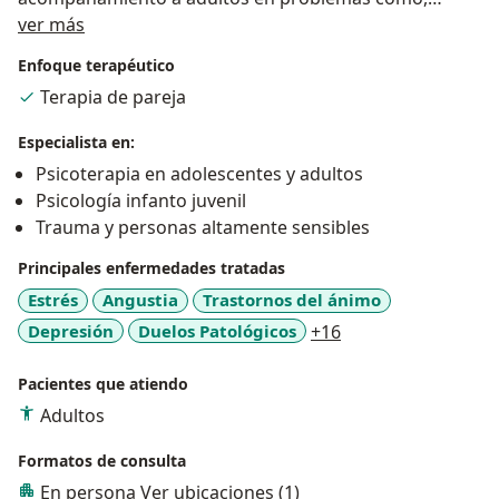
Sobre mí
ansiedad, crisis de pánico, estrés, duelo, depresión,
ver más
entre otros, desde el enfoque de la psicoterapia breve
Enfoque terapéutico
sistémica. ¡Si sientes que quieres iniciar un proceso
Terapia de pareja
terapéutico te invito a que hablemos!
Especialista en:
Psicoterapia en adolescentes y adultos
Psicología infanto juvenil
Trauma y personas altamente sensibles
Principales enfermedades tratadas
Estrés
Angustia
Trastornos del ánimo
a11y_sr_more_dis
Depresión
Duelos Patológicos
+16
Pacientes que atiendo
Adultos
Formatos de consulta
En persona
Ver ubicaciones (1)