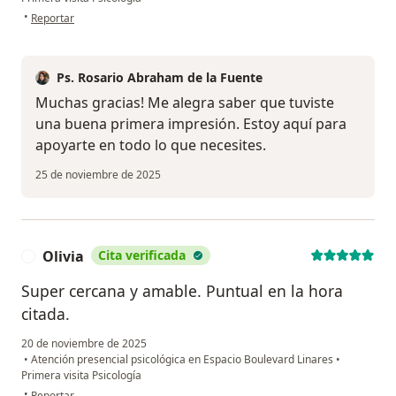
en opinión del usuario Carolina
•
Reportar
Ps. Rosario Abraham de la Fuente
Muchas gracias! Me alegra saber que tuviste
una buena primera impresión. Estoy aquí para
apoyarte en todo lo que necesites.
25 de noviembre de 2025
Olivia
Cita verificada
O
Super cercana y amable. Puntual en la hora
citada.
20 de noviembre de 2025
•
Atención presencial psicológica en Espacio Boulevard Linares
•
Primera visita Psicología
en opinión del usuario Olivia
•
Reportar