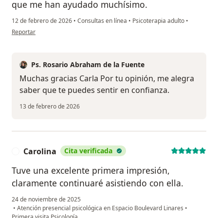
que me han ayudado muchísimo.
12 de febrero de 2026
•
Consultas en línea
•
Psicoterapia adulto
•
en opinión del usuario Carla Arriagada Chavol
Reportar
Ps. Rosario Abraham de la Fuente
Muchas gracias Carla Por tu opinión, me alegra
saber que te puedes sentir en confianza.
13 de febrero de 2026
Carolina
Cita verificada
C
Tuve una excelente primera impresión,
claramente continuaré asistiendo con ella.
24 de noviembre de 2025
•
Atención presencial psicológica en Espacio Boulevard Linares
•
Primera visita Psicología