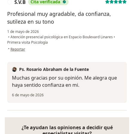
S.V.B
Cita verificada
S
Profesional muy agradable, da confianza,
sutileza en su tono
1 de mayo de 2026
•
Atención presencial psicológica en Espacio Boulevard Linares
•
Primera visita Psicología
en opinión del usuario S.V.B
•
Reportar
Ps. Rosario Abraham de la Fuente
Muchas gracias por su opinión. Me alegra que
haya sentido confianza en mi.
6 de mayo de 2026
¿Te ayudan las opiniones a decidir qué
especialistas visitar?