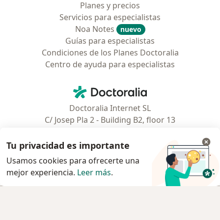
Planes y precios
Servicios para especialistas
Noa Notes
nuevo
Guías para especialistas
Condiciones de los Planes Doctoralia
Centro de ayuda para especialistas
Contacto
Doctoralia - Página de inicio
Doctoralia Internet SL
C/ Josep Pla 2 - Building B2, floor 13
08019 Barcelona, Spain
Tu privacidad es importante
Facebook
se abre en una nueva pest
Usamos cookies para ofrecerte una
mejor experiencia.
Leer más
.
se abre en una nueva pestaña
se abre en una nueva pestaña
se abre en una nueva pestaña
se abre en una nueva pes
se abre en 
se a
Polska
,
Türkiye
,
España
,
Italia
,
Deutschland
,
Česko
,
Reservar cita
se abre en una nueva pestaña
se abre en una nueva pestaña
se abre en una nueva pestaña
se abre en una nueva p
se abre en 
se abr
Portugal
,
México
,
Chile
,
Brasil
,
Argentina
,
Perú
,
Reservar cita
se abre en una nueva pe
Colombia