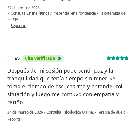
22 de abril de 2026
•
Consulta Online Ñuñoa / Presencial en Providencia
•
Psicoterapia de
pareja
en opinión del usuario Catalina Ibáñez
•
Reportar
Vz
Cita verificada
V
Después de mi sesión pude sentir paz y la
tranquilidad que tenía tiempo sin tener. Se
tomó el tiempo de escucharme y entender mi
situación y luego me contuvo con empatía y
cariño.
24 de marzo de 2026
•
Consulta Psicológica Online.
•
Terapia de duelo
•
en opinión del usuario Vz
Reportar