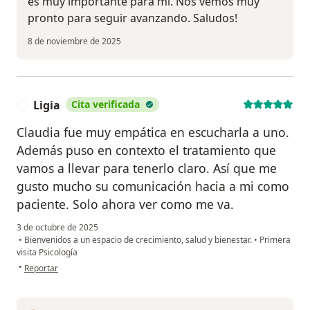
es muy importante para mi. Nos vemos muy
pronto para seguir avanzando. Saludos!
8 de noviembre de 2025
Ligia
Cita verificada
L
Claudia fue muy empática en escucharla a uno.
Además puso en contexto el tratamiento que
vamos a llevar para tenerlo claro. Así que me
gusto mucho su comunicación hacia a mi como
paciente. Solo ahora ver como me va.
3 de octubre de 2025
•
Bienvenidos a un espacio de crecimiento, salud y bienestar.
•
Primera
visita Psicología
en opinión del usuario Ligia
•
Reportar