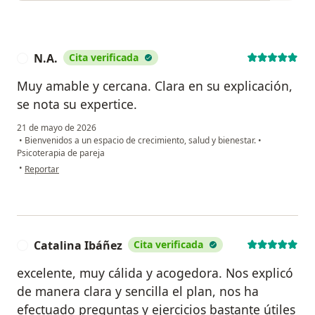
N.A.
Cita verificada
N
Muy amable y cercana. Clara en su explicación,
se nota su expertice.
21 de mayo de 2026
•
Bienvenidos a un espacio de crecimiento, salud y bienestar.
•
Psicoterapia de pareja
en opinión del usuario N.A.
•
Reportar
Catalina Ibáñez
Cita verificada
C
excelente, muy cálida y acogedora. Nos explicó
de manera clara y sencilla el plan, nos ha
efectuado preguntas y ejercicios bastante útiles