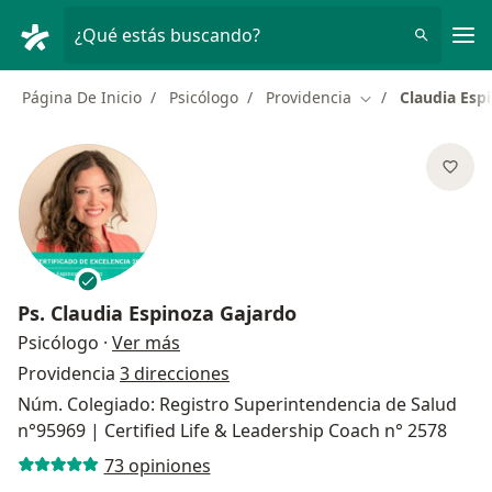
Men
¿Qué estás buscando?
Página De Inicio
Psicólogo
Providencia
Claudia Esp
Cambiar de ciuda
Ps.
Claudia Espinoza Gajardo
sobre las especializaciones
Psicólogo
·
Ver más
Providencia
3 direcciones
Núm. Colegiado: Registro Superintendencia de Salud
n°95969 | Certified Life & Leadership Coach n° 2578
73 opiniones