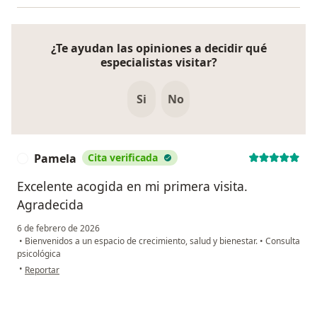
¿Te ayudan las opiniones a decidir qué
especialistas visitar?
Si
No
Pamela
Cita verificada
P
Excelente acogida en mi primera visita.
Agradecida
6 de febrero de 2026
•
Bienvenidos a un espacio de crecimiento, salud y bienestar.
•
Consulta
psicológica
en opinión del usuario Pamela
•
Reportar