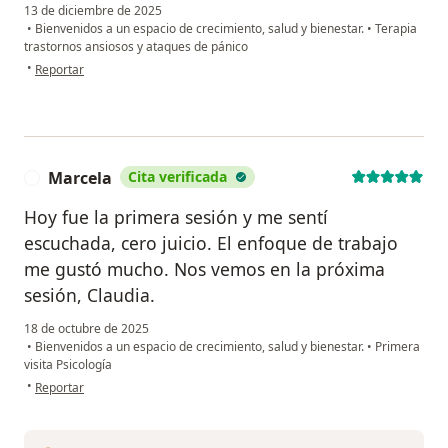
13 de diciembre de 2025
•
Bienvenidos a un espacio de crecimiento, salud y bienestar.
•
Terapia
trastornos ansiosos y ataques de pánico
en opinión del usuario Javiera
•
Reportar
Marcela
Cita verificada
M
Hoy fue la primera sesión y me sentí
escuchada, cero juicio. El enfoque de trabajo
me gustó mucho. Nos vemos en la próxima
sesión, Claudia.
18 de octubre de 2025
•
Bienvenidos a un espacio de crecimiento, salud y bienestar.
•
Primera
visita Psicología
en opinión del usuario Marcela
•
Reportar