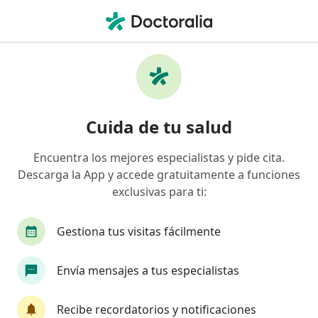
Men
Sobrepeso • Las Condes, Metropolitana de Santiago
Filtros
• 1
Previsión
Mapa
Especialistas en Sobrepeso en Las Condes
Cuida de tu salud
Encuentra los mejores especialistas y pide cita.
¿Qué especialidad estás buscando?
Descarga la App y accede gratuitamente a funciones
Nutricionista
Endocrinólogo
Terapeuta c
exclusivas para ti:
Gestiona tus visitas fácilmente
Envía mensajes a tus especialistas
Recibe recordatorios y notificaciones