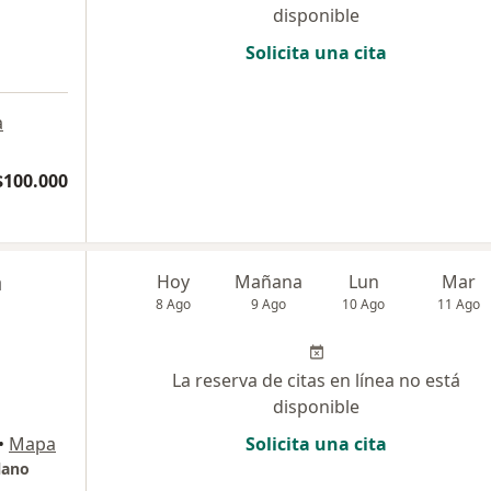
disponible
Solicita una cita
a
$100.000
a
Hoy
Mañana
Lun
Mar
8 Ago
9 Ago
10 Ago
11 Ago
La reserva de citas en línea no está
disponible
•
Mapa
Solicita una cita
lano