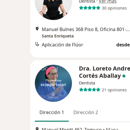
·
Ver más
Dentista
30 opiniones
Manuel Bulnes 368 Piso 8, Oficina 801-E, Temuco
Santa Enriqueta
Aplicación de Flúor
desde
Dra. Loreto Andr
Cortés Aballay
Dentista
21 opiniones
Dirección 1
Dirección 2
Manuel Montt 462, Temuco
•
Mapa