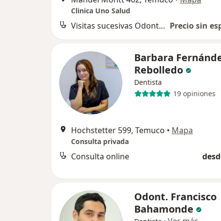
Clinica Uno Salud
Visitas sucesivas Odontología
Precio sin es
Barbara Fernánd
Rebolledo
Dentista
19 opiniones
Hochstetter 599, Temuco
•
Mapa
Consulta privada
Consulta online
desd
Odont. Francisco
Bahamonde
·
Ver más