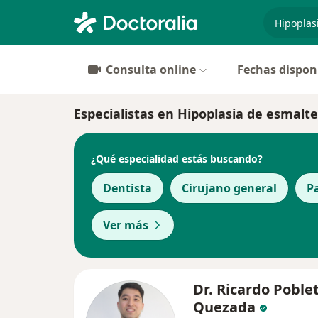
especiali
Consulta online
Fechas dispon
Especialistas en Hipoplasia de esmal
¿Qué especialidad estás buscando?
Dentista
Cirujano general
P
Ver más
Dr. Ricardo Poble
Quezada