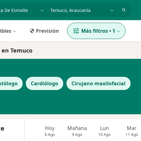
dad, enfermedad o nombre
ciudad o comuna
ibles
Previsión
Más filtros
•
1
te en Temuco
atólogo
Cardiólogo
Cirujano maxilofacial
te
Hoy
Mañana
Lun
Mar
8 Ago
9 Ago
10 Ago
11 Ago