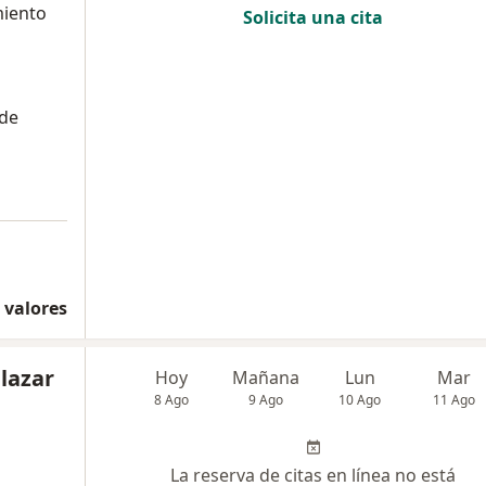
miento
Solicita una cita
 de
 valores
lazar
Hoy
Mañana
Lun
Mar
8 Ago
9 Ago
10 Ago
11 Ago
La reserva de citas en línea no está