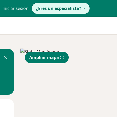
Iniciar sesión
¿Eres un especialista?
Ampliar mapa
Mié
Jue
Vie
12 Ago
13 Ago
14 Ago