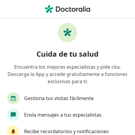
Men
Dismenorrea • Santiago, Metropolitana de Santiago
Filtros
• 1
Previsión
Mapa
Especialistas en Dismenorrea en Santiago
Cuida de tu salud
Encuentra los mejores especialistas y pide cita.
¿Qué especialidad estás buscando?
Descarga la App y accede gratuitamente a funciones
Ginecólogo
Matrona
Médico general
exclusivas para ti:
Gestiona tus visitas fácilmente
Envía mensajes a tus especialistas
Recibe recordatorios y notificaciones