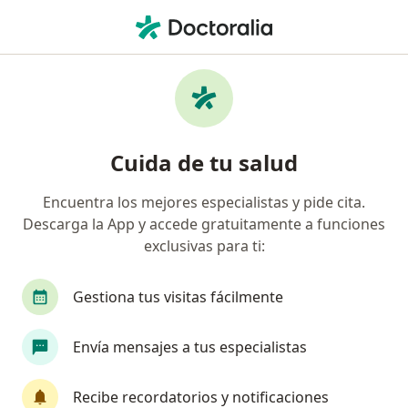
Men
¿Qué estás buscando?
Página De Inicio
Enfermedades
Oligomenorrea
Oligomenorrea - Información,
Cuida de tu salud
expertos y preguntas frecuentes
Encuentra los mejores especialistas y pide cita.
Descarga la App y accede gratuitamente a funciones
exclusivas para ti:
Información
Pregunta al Experto
Gestiona tus visitas fácilmente
Envía mensajes a tus especialistas
No descuides tu salud
Escoge la consulta online para empezar o continuar
Recibe recordatorios y notificaciones