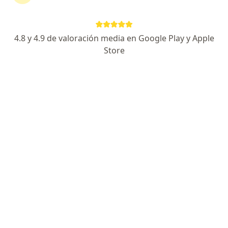
tu tratamiento sin salir de casa. Y, si lo necesitas,
también puedes reservar una cita presencial.
4.8 y 4.9 de valoración media en Google Play y Apple
Mostrar especialistas
Store
¿Cómo funciona?
Expertos en oligomenorrea
Francisco Kaplan Delmar
Ginecólogo
Concón
Jorge Martinovic Rechnitzer