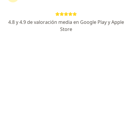
Más en esta categoría: Especialistas de Isapre
4.8 y 4.9 de valoración media en Google Play y Apple
Página De Inicio
Viña Del Mar
Isapre Cruz Del Norte
Store