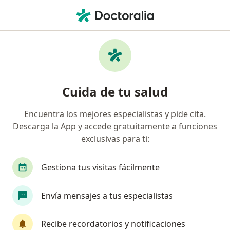
Men
Isapre Cruz Del Norte • Viña del Mar, Valparaíso
Búsquedas relacionadas
Especialistas de Isapre Cruz del Norte
Psicólogos de Isapre Cruz del Norte en Viña del
Cuida de tu salud
Mar
Dentistas de Isapre Cruz del Norte en Viña del Mar
Encuentra los mejores especialistas y pide cita.
Descarga la App y accede gratuitamente a funciones
Kinesiólogos de Isapre Cruz del Norte en Viña del
exclusivas para ti:
Mar
Nutricionistas de Isapre Cruz del Norte en Viña del
Gestiona tus visitas fácilmente
Mar
Fonoaudiólogos de Isapre Cruz del Norte en Viña
Envía mensajes a tus especialistas
del Mar
Ver más (2)
Recibe recordatorios y notificaciones