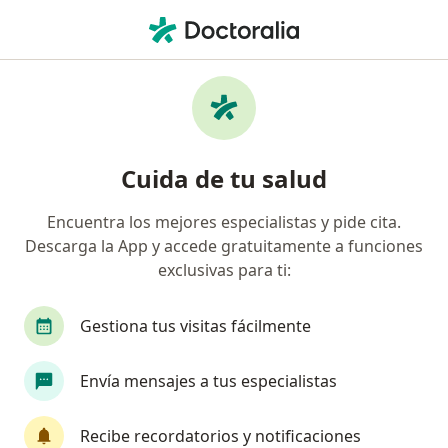
Men
Psicopedagogo • Vitacura, Metropolitana de Santiago
Filtros
Previsión
Mapa
Psicopedagogos en Vitacura
Cuida de tu salud
Encuentra los mejores especialistas y pide cita.
¿Cuál es tu previsión?
Descarga la App y accede gratuitamente a funciones
Boleta de Honorarios reembolsable en ISAPRES
exclusivas para ti:
Gestiona tus visitas fácilmente
Envía mensajes a tus especialistas
Recibe recordatorios y notificaciones