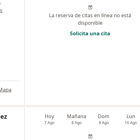
a
s
La reserva de citas en línea no está
disponible
Solicita una cita
Mapa
pez
Hoy
Mañana
Dom
Lun
7 Ago
8 Ago
9 Ago
10 Ago