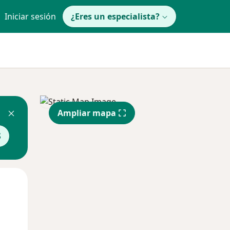
Iniciar sesión
¿Eres un especialista?
Ampliar mapa
S
Mar
Mié
Jue
11 Ago
12 Ago
13 Ago