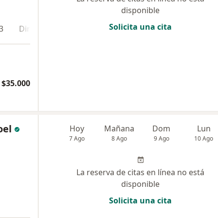
disponible
Solicita una cita
3
Dirección 4
Online
$35.000
oel
Hoy
Mañana
Dom
Lun
7 Ago
8 Ago
9 Ago
10 Ago
La reserva de citas en línea no está
disponible
Solicita una cita