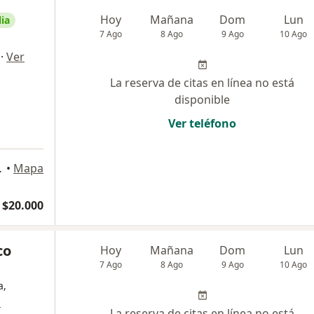
Hoy
Mañana
Dom
Lun
ia
7 Ago
8 Ago
9 Ago
10 Ago
·
Ver
La reserva de citas en línea no está
disponible
Ver teléfono
ra. , Vitacura
•
Mapa
 $20.000
co
Hoy
Mañana
Dom
Lun
7 Ago
8 Ago
9 Ago
10 Ago
a,
s
La reserva de citas en línea no está