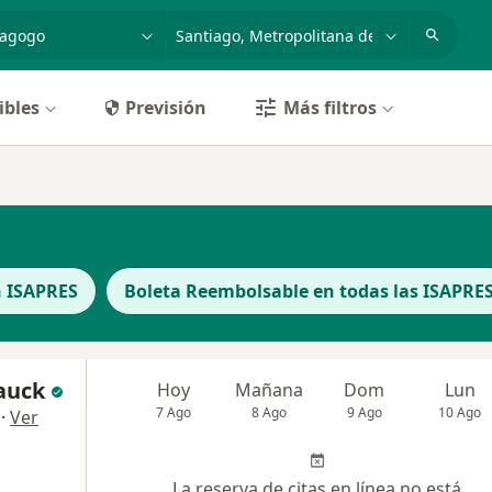
dad, enfermedad o nombre
ciudad o comuna
ibles
Previsión
Más filtros
n ISAPRES
Boleta Reembolsable en todas las ISAPRE
auck
Hoy
Mañana
Dom
Lun
7 Ago
8 Ago
9 Ago
10 Ago
·
Ver
La reserva de citas en línea no está