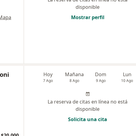
disponible
Mapa
Mostrar perfil
toni
Hoy
Mañana
Dom
Lun
7 Ago
8 Ago
9 Ago
10 Ago
La reserva de citas en línea no está
disponible
Solicita una cita
$20.000