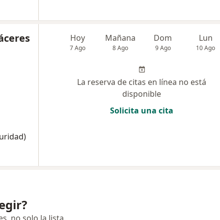
Cáceres
Hoy
Mañana
Dom
Lun
7 Ago
8 Ago
9 Ago
10 Ago
La reserva de citas en línea no está
disponible
Solicita una cita
uridad)
egir?
 no solo la lista.