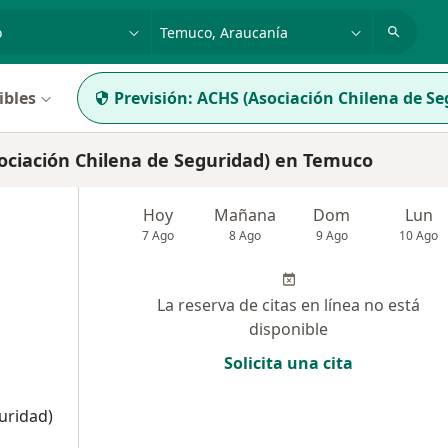
dad, enfermedad o nombre
ciudad o comuna
ibles
Previsión:
ACHS (Asociación Chilena de Se
ociación Chilena de Seguridad) en Temuco
Hoy
Mañana
Dom
Lun
7 Ago
8 Ago
9 Ago
10 Ago
La reserva de citas en línea no está
disponible
Solicita una cita
uridad)