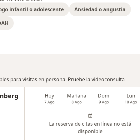
ogo infantil o adolescente
Ansiedad o angustia
TDAH
bles para visitas en persona. Pruebe la videoconsulta
enberg
Hoy
Mañana
Dom
Lun
7 Ago
8 Ago
9 Ago
10 Ago
La reserva de citas en línea no está
disponible