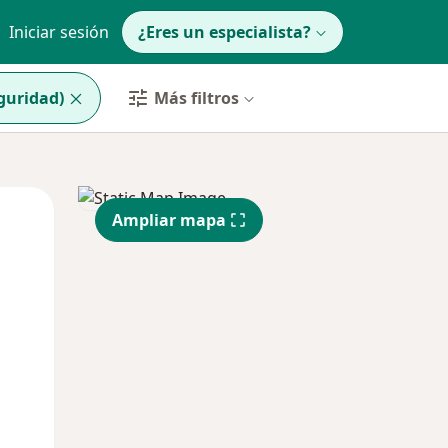
Iniciar sesión
¿Eres un especialista?
guridad)
Más filtros
Mar
Mié
Jue
Ampliar mapa
11 Ago
12 Ago
13 Ago