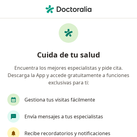
Men
Psicólogo • Graneros, O Higgins
Filtros
Previsión
Mapa
Psicólogos en Graneros
Cuida de tu salud
Encuentra los mejores especialistas y pide cita.
¿Cuál es tu previsión?
Descarga la App y accede gratuitamente a funciones
Fonasa
Isapre Cruz Blanca
Isapre Consal
exclusivas para ti:
Gestiona tus visitas fácilmente
Envía mensajes a tus especialistas
Recibe recordatorios y notificaciones